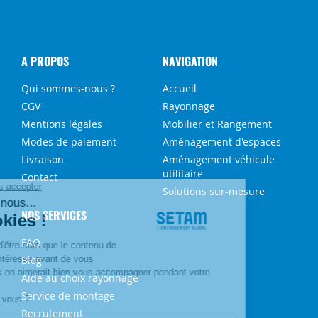
A PROPOS
NAVIGATION
Qui sommes-nous ?
Accueil
CGV
Rayonnage
Mentions légales
Mobilier et Rangement
Modes de paiement
Aménagement d'espaces
Livraison
Aménagement véhicule
utilitaire
Contact
Solutions sur-mesure
NOS SERVICES
FAQ
Blog
Aide au choix rayonnage
Service de montage
Recrutement