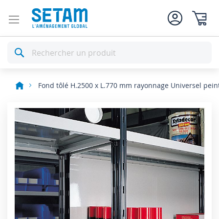
Mon pan
Rechercher
Fond tôlé H.2500 x L.770 mm rayonnage Universel pein
Skip
to
the
end
of
the
images
gallery