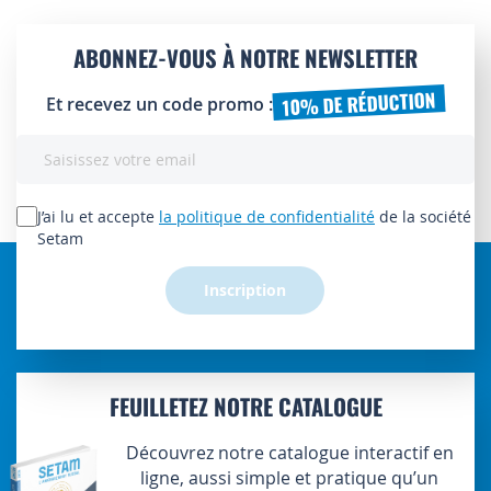
ABONNEZ-VOUS À NOTRE NEWSLETTER
10% DE RÉDUCTION
Et recevez un code promo :
Inscription
à
notre
lettre
J’ai lu et accepte
la politique de confidentialité
de la société
d’information
Setam
:
Inscription
FEUILLETEZ NOTRE CATALOGUE
Découvrez notre catalogue interactif en
ligne, aussi simple et pratique qu’un