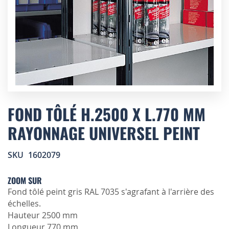
Skip
to
FOND TÔLÉ H.2500 X L.770 MM
the
RAYONNAGE UNIVERSEL PEINT
beginning
of
the
SKU
1602079
images
gallery
ZOOM SUR
Fond tôlé peint gris RAL 7035 s'agrafant à l'arrière des
échelles.
Hauteur 2500 mm
Longueur 770 mm