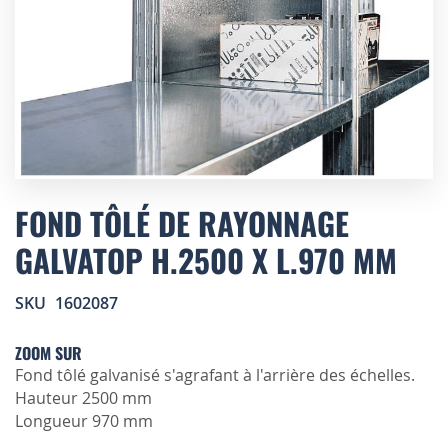
Skip
to
FOND TÔLÉ DE RAYONNAGE
the
GALVATOP H.2500 X L.970 MM
beginning
of
the
SKU
1602087
images
gallery
ZOOM SUR
Fond tôlé galvanisé s'agrafant à l'arrière des échelles.
Hauteur 2500 mm
Longueur 970 mm