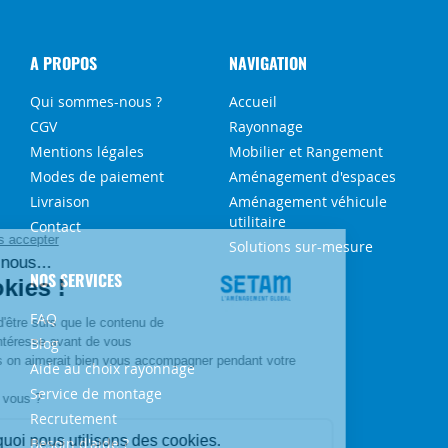
A PROPOS
NAVIGATION
Qui sommes-nous ?
Accueil
CGV
Rayonnage
Mentions légales
Mobilier et Rangement
Modes de paiement
Aménagement d'espaces
Livraison
Aménagement véhicule
utilitaire
Contact
Solutions sur-mesure
NOS SERVICES
FAQ
Blog
Aide au choix rayonnage
Service de montage
Recrutement
Besoin d'aide ?