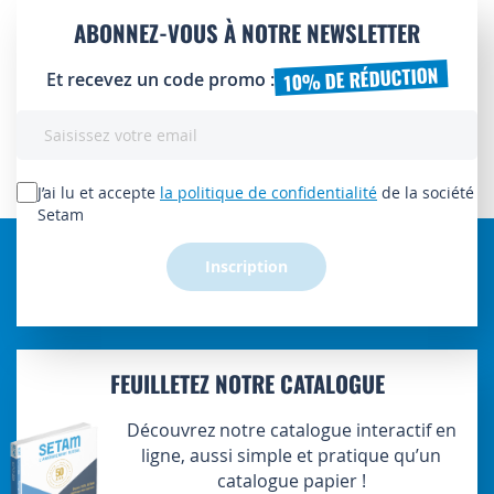
ABONNEZ-VOUS À NOTRE NEWSLETTER
10% DE RÉDUCTION
Et recevez un code promo :
Inscription
à
notre
lettre
J’ai lu et accepte
la politique de confidentialité
de la société
d’information
Setam
:
Inscription
FEUILLETEZ NOTRE CATALOGUE
Découvrez notre catalogue interactif en
ligne, aussi simple et pratique qu’un
catalogue papier !