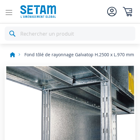
Mon pan
Rechercher
Fond tôlé de rayonnage Galvatop H.2500 x L.970 mm
Skip
to
the
end
of
the
images
gallery