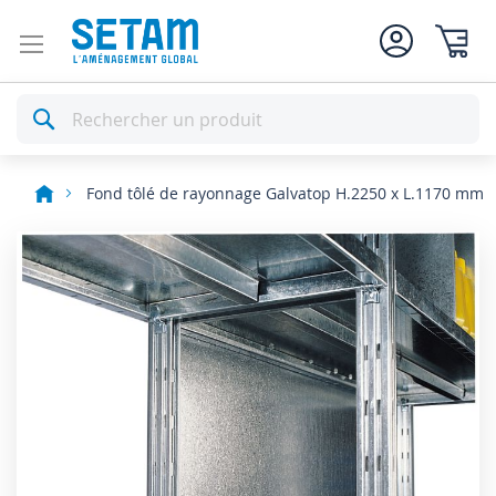
Mon pan
Rechercher
Fond tôlé de rayonnage Galvatop H.2250 x L.1170 mm
Skip
to
the
end
of
the
images
gallery