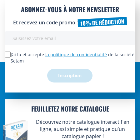
ABONNEZ-VOUS À NOTRE NEWSLETTER
10% DE RÉDUCTION
Et recevez un code promo :
Inscription
à
notre
lettre
J’ai lu et accepte
la politique de confidentialité
de la société
d’information
Setam
:
Inscription
FEUILLETEZ NOTRE CATALOGUE
Découvrez notre catalogue interactif en
ligne, aussi simple et pratique qu’un
catalogue papier !