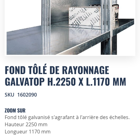
Skip
to
FOND TÔLÉ DE RAYONNAGE
the
GALVATOP H.2250 X L.1170 MM
beginning
of
the
SKU
1602090
images
gallery
ZOOM SUR
Fond tôlé galvanisé s'agrafant à l'arrière des échelles.
Hauteur 2250 mm
Longueur 1170 mm