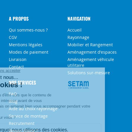
A PROPOS
NAVIGATION
Qui sommes-nous ?
Accueil
CGV
Rayonnage
Mentions légales
Mobilier et Rangement
Modes de paiement
Aménagement d'espaces
Livraison
Aménagement véhicule
utilitaire
Contact
Solutions sur-mesure
NOS SERVICES
FAQ
Blog
Aide au choix rayonnage
Service de montage
Recrutement
Besoin d'aide ?