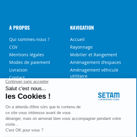
A PROPOS
NAVIGATION
Qui sommes-nous ?
Accueil
CGV
Rayonnage
Mentions légales
Mobilier et Rangement
Modes de paiement
Aménagement d'espaces
Livraison
Aménagement véhicule
utilitaire
Contact
Solutions sur-mesure
NOS SERVICES
FAQ
Blog
Aide au choix rayonnage
Service de montage
Recrutement