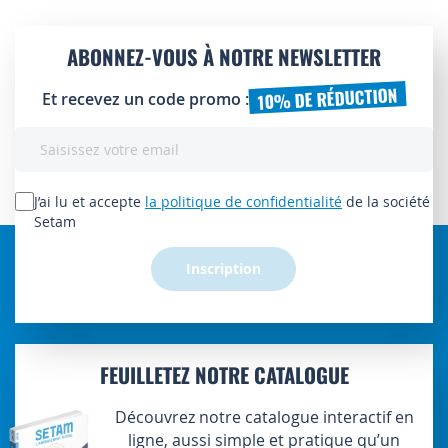
ABONNEZ-VOUS À NOTRE NEWSLETTER
10% DE RÉDUCTION
Et recevez un code promo :
Inscription
à
notre
lettre
J’ai lu et accepte
la politique de confidentialité
de la société
d’information
Setam
:
Inscription
FEUILLETEZ NOTRE CATALOGUE
Découvrez notre catalogue interactif en
ligne, aussi simple et pratique qu’un