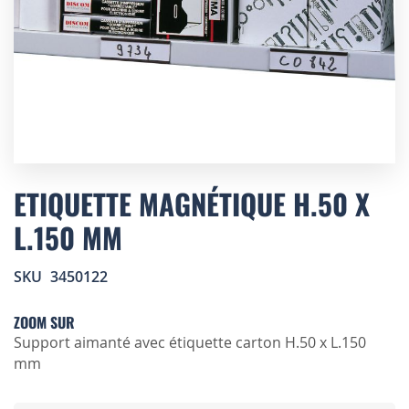
Skip
to
ETIQUETTE MAGNÉTIQUE H.50 X
the
L.150 MM
beginning
of
the
SKU
3450122
images
gallery
ZOOM SUR
Support aimanté avec étiquette carton H.50 x L.150
mm