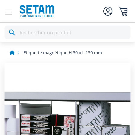
Mon pan
Rechercher
Etiquette magnétique H.50 x L.150 mm
Skip
to
the
end
of
the
images
gallery