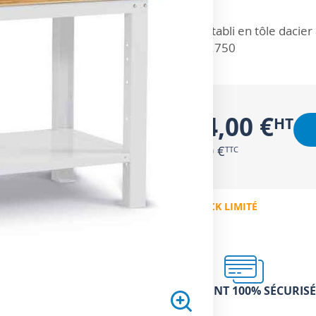
ZOOM SUR
Établi en tôle daci
P.750
334,00 €
400,80 €
EN STOCK LIMITÉ
PAIEMENT 100% SÉCURISÉ