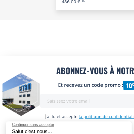
486,00 €
ABONNEZ-VOUS À NOTR
10
Et recevez un code promo :
Inscription
à
notre
lettre
J’ai lu et accepte
la politique de confidentiali
d’information
: