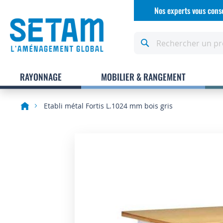
Allez
Nos experts vous conse
au
contenu
Rechercher
RAYONNAGE
MOBILIER & RANGEMENT
Etabli métal Fortis L.1024 mm bois gris
Skip
to
the
end
of
the
images
gallery