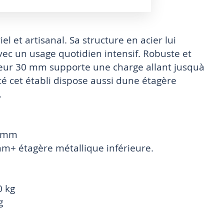
l et artisanal. Sa structure en acier lui
vec un usage quotidien intensif. Robuste et
seur 30 mm supporte une charge allant jusquà
é cet établi dispose aussi dune étagère
.
0 mm
mm+ étagère métallique inférieure.
0 kg
g