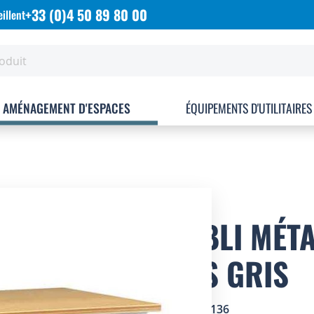
+33 (0)4 50 89 80 00
illent
AMÉNAGEMENT D'ESPACES
ÉQUIPEMENTS D'UTILITAIRES
ETABLI MÉT
BOIS GRIS
SKU
4505136