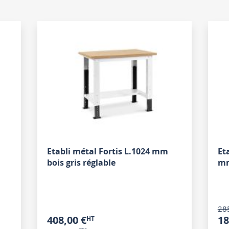
Etabli métal Fortis L.1024 mm
Et
bois gris réglable
m
28
408,00 €
18