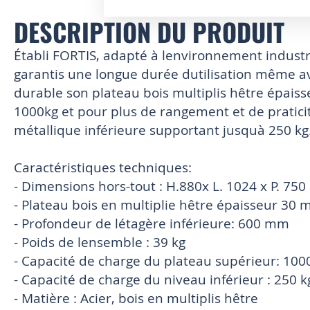
DESCRIPTION DU PRODUIT
Skip
to
the
Établi FORTIS, adapté à lenvironnement industrie
beginning
garantis une longue durée dutilisation même a
of
durable son plateau bois multiplis hêtre épais
the
images
1000kg et pour plus de rangement et de praticit
gallery
métallique inférieure supportant jusquà 250 kg
Caractéristiques techniques:
- Dimensions hors-tout : H.880x L. 1024 x P. 75
- Plateau bois en multiplie hêtre épaisseur 30 
- Profondeur de létagère inférieure: 600 mm
- Poids de lensemble : 39 kg
- Capacité de charge du plateau supérieur: 100
- Capacité de charge du niveau inférieur : 250 k
- Matière : Acier, bois en multiplis hêtre