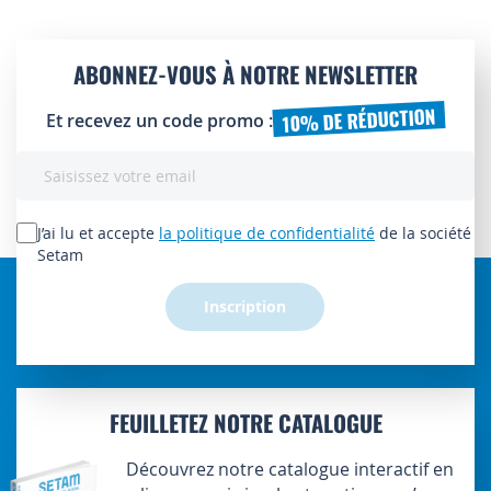
ABONNEZ-VOUS À NOTRE NEWSLETTER
10% DE RÉDUCTION
Et recevez un code promo :
Inscription
à
notre
lettre
J’ai lu et accepte
la politique de confidentialité
de la société
d’information
Setam
:
Inscription
FEUILLETEZ NOTRE CATALOGUE
Découvrez notre catalogue interactif en