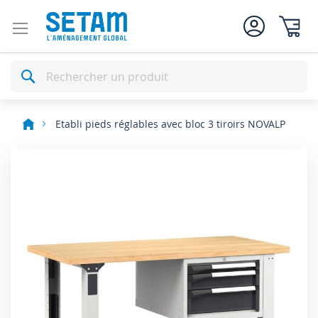
Mon pan
Rechercher
Etabli pieds réglables avec bloc 3 tiroirs NOVALP
Skip
to
the
end
of
the
images
gallery