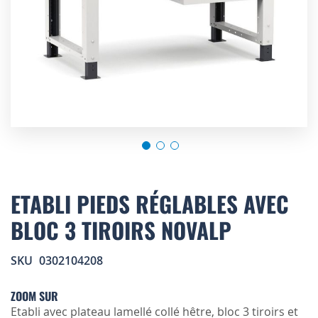
Skip
to
ETABLI PIEDS RÉGLABLES AVEC
the
BLOC 3 TIROIRS NOVALP
beginning
of
the
SKU
0302104208
images
gallery
ZOOM SUR
Etabli avec plateau lamellé collé hêtre, bloc 3 tiroirs et