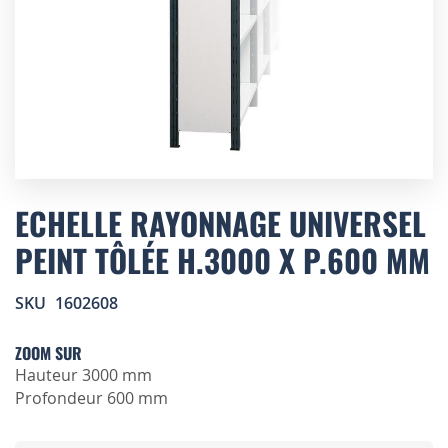
Skip
to
ECHELLE RAYONNAGE UNIVERSEL
the
PEINT TÔLÉE H.3000 X P.600 MM
beginning
of
the
SKU
1602608
images
gallery
ZOOM SUR
Hauteur 3000 mm
Profondeur 600 mm