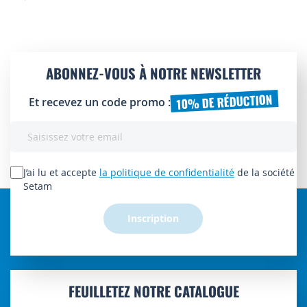
ABONNEZ-VOUS À NOTRE NEWSLETTER
10% DE RÉDUCTION
Et recevez un code promo :
Inscription
à
notre
lettre
J’ai lu et accepte
la politique de confidentialité
de la société
d’information
Setam
:
Inscription
FEUILLETEZ NOTRE CATALOGUE