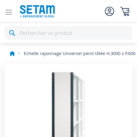
Mon pan
Rechercher
Echelle rayonnage Universel peint tôlée H.3000 x P.60
Skip
to
the
end
of
the
images
gallery