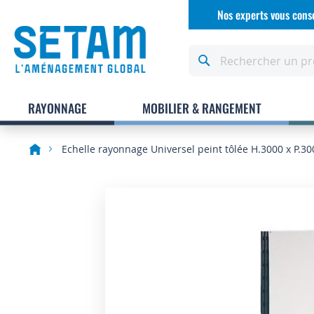
Allez
Nos experts vous conse
au
contenu
Rechercher
RAYONNAGE
MOBILIER & RANGEMENT
Echelle rayonnage Universel peint tôlée H.3000 x P.
Skip
to
the
end
of
the
images
gallery