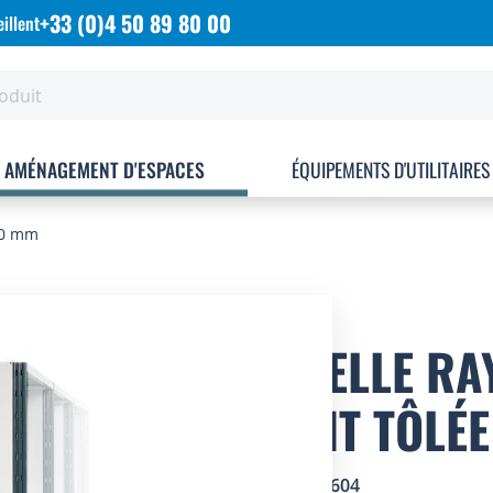
+33 (0)4 50 89 80 00
illent
AMÉNAGEMENT D'ESPACES
ÉQUIPEMENTS D'UTILITAIRES
300 mm
ECHELLE RA
PEINT TÔLÉ
SKU
1602604