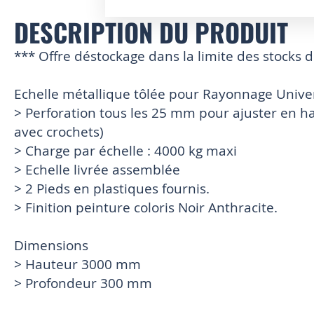
DESCRIPTION DU PRODUIT
Skip
to
the
*** Offre déstockage dans la limite des stocks 
beginning
of
Echelle métallique tôlée pour Rayonnage Unive
the
images
> Perforation tous les 25 mm pour ajuster en ha
gallery
avec crochets)
> Charge par échelle : 4000 kg maxi
> Echelle livrée assemblée
> 2 Pieds en plastiques fournis.
> Finition peinture coloris Noir Anthracite.
Dimensions
> Hauteur 3000 mm
> Profondeur 300 mm