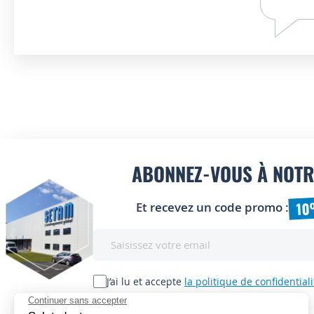
ABONNEZ-VOUS À NOTR
10
Et recevez un code promo :
Inscription
à
notre
lettre
J’ai lu et accepte
la politique de confidentiali
d’information
: