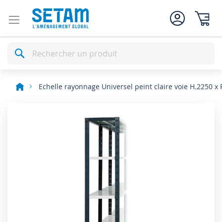
Mon pan
Rechercher
Echelle rayonnage Universel peint claire voie H.2250 x
Skip
to
the
end
of
the
images
gallery