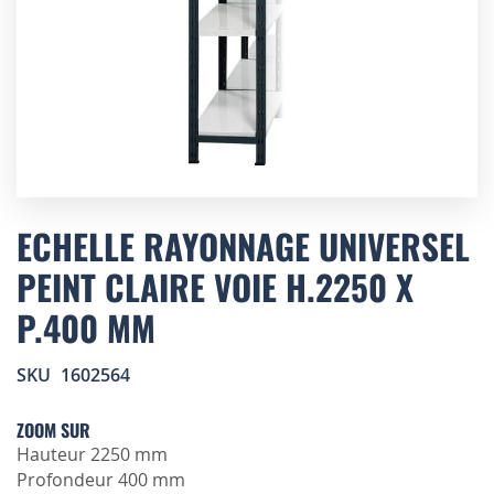
Skip
to
ECHELLE RAYONNAGE UNIVERSEL
the
PEINT CLAIRE VOIE H.2250 X
beginning
of
P.400 MM
the
images
gallery
SKU
1602564
ZOOM SUR
Hauteur 2250 mm
Profondeur 400 mm