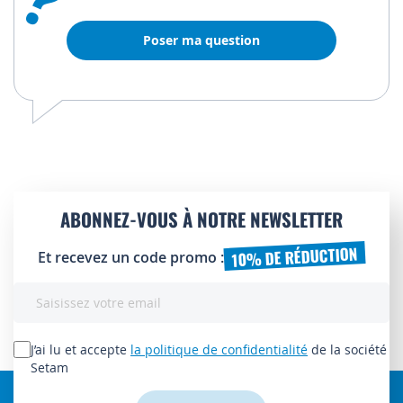
Poser ma question
ABONNEZ-VOUS À NOTRE NEWSLETTER
10% DE RÉDUCTION
Et recevez un code promo :
Inscription
à
notre
lettre
J’ai lu et accepte
la politique de confidentialité
de la société
d’information
Setam
: