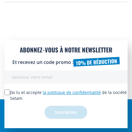
ABONNEZ-VOUS À NOTRE NEWSLETTER
10% DE RÉDUCTION
Et recevez un code promo :
Inscription
à
notre
lettre
J’ai lu et accepte
la politique de confidentialité
de la société
d’information
Setam
:
Inscription