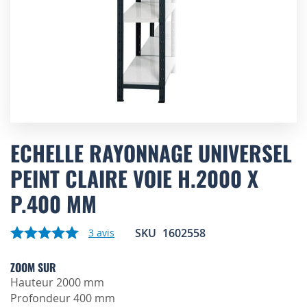
Skip
to
ECHELLE RAYONNAGE UNIVERSEL
the
PEINT CLAIRE VOIE H.2000 X
beginning
of
P.400 MM
the
images
gallery
SKU
1602558
3
avis
ZOOM SUR
Hauteur 2000 mm
Profondeur 400 mm