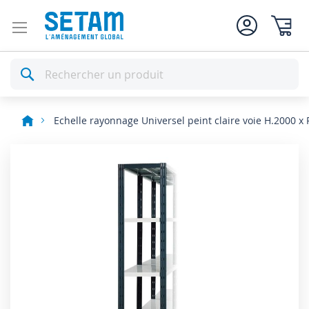
Mon pan
Rechercher
Echelle rayonnage Universel peint claire voie H.2000 x
Skip
to
the
end
of
the
images
gallery