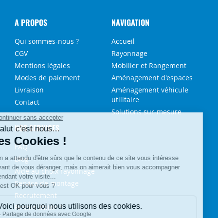
A PROPOS
NAVIGATION
Qui sommes-nous ?
Accueil
CGV
Rayonnage
Mentions légales
Mobilier et Rangement
Modes de paiement
Aménagement d'espaces
Livraison
Aménagement véhicule
utilitaire
Contact
Solutions sur-mesure
NOS SERVICES
FAQ
Blog
Aide au choix rayonnage
Service de montage
Recrutement
Besoin d'aide ?