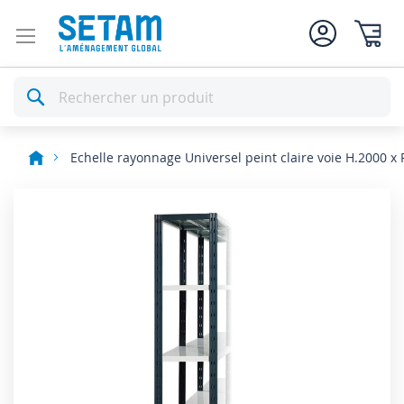
Mon pan
Rechercher
Echelle rayonnage Universel peint claire voie H.2000 x
Skip
to
the
end
of
the
images
gallery