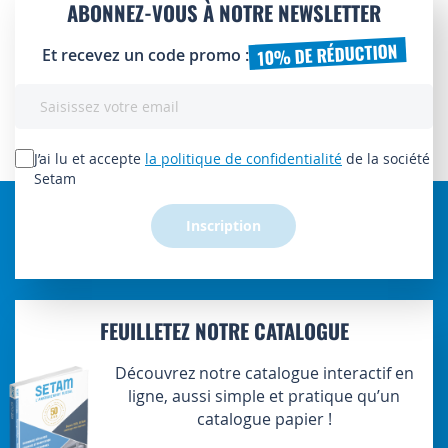
ABONNEZ-VOUS À NOTRE NEWSLETTER
10% DE RÉDUCTION
Et recevez un code promo :
Inscription
à
notre
lettre
J’ai lu et accepte
la politique de confidentialité
de la société
d’information
Setam
:
Inscription
FEUILLETEZ NOTRE CATALOGUE
Découvrez notre catalogue interactif en
ligne, aussi simple et pratique qu’un
catalogue papier !