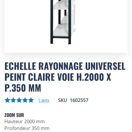
Skip
to
ECHELLE RAYONNAGE UNIVERSEL
the
PEINT CLAIRE VOIE H.2000 X
beginning
of
P.350 MM
the
images
gallery
SKU
1602557
1
avis
ZOOM SUR
Hauteur 2000 mm
Profondeur 350 mm