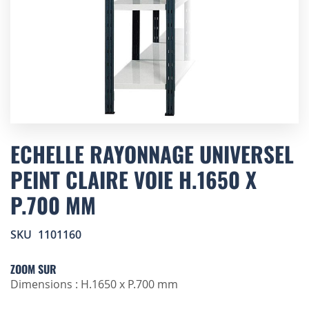
Skip
to
ECHELLE RAYONNAGE UNIVERSEL
the
PEINT CLAIRE VOIE H.1650 X
beginning
of
P.700 MM
the
images
gallery
SKU
1101160
ZOOM SUR
Dimensions : H.1650 x P.700 mm