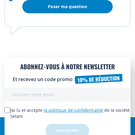
Poser ma question
ABONNEZ-VOUS À NOTRE NEWSLETTER
10% DE RÉDUCTION
Et recevez un code promo :
Inscription
à
notre
lettre
J’ai lu et accepte
la politique de confidentialité
de la société
d’information
Setam
:
Inscription