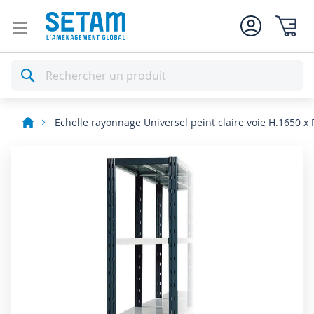
Mon pan
Rechercher
Echelle rayonnage Universel peint claire voie H.1650 x
Skip
to
the
end
of
the
images
gallery