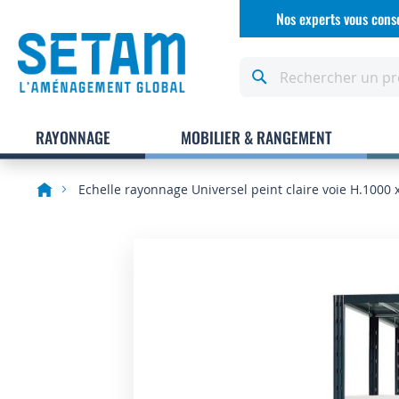
Allez
Nos experts vous conse
au
contenu
Rechercher
RAYONNAGE
MOBILIER & RANGEMENT
Echelle rayonnage Universel peint claire voie H.1000
Skip
to
the
end
of
the
images
gallery