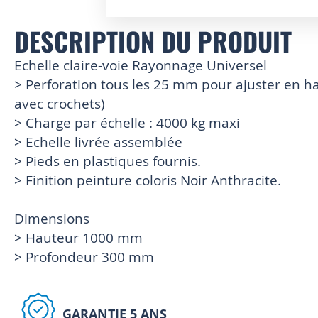
Skip
DESCRIPTION DU PRODUIT
to
the
Echelle claire-voie Rayonnage Universel
beginning
of
> Perforation tous les 25 mm pour ajuster en ha
the
avec crochets)
images
> Charge par échelle : 4000 kg maxi
gallery
> Echelle livrée assemblée
> Pieds en plastiques fournis.
> Finition peinture coloris Noir Anthracite.
Dimensions
> Hauteur 1000 mm
> Profondeur 300 mm
GARANTIE 5 ANS