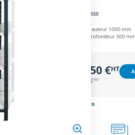
SKU
1602550
ZOOM SUR
Hauteur 1000 mm
Profondeur 300 m
29,50 €
A
35,40 €
EN STOCK