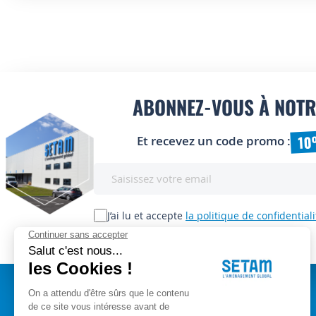
ABONNEZ-VOUS À NOTR
10
Et recevez un code promo :
Inscription
à
notre
lettre
J’ai lu et accepte
la politique de confidentiali
d’information
: