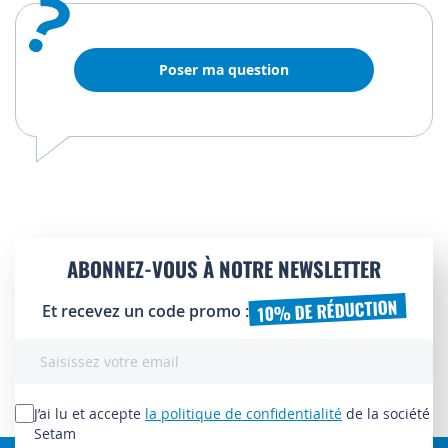
?
Poser ma question
ABONNEZ-VOUS À NOTRE NEWSLETTER
10% DE RÉDUCTION
Et recevez un code promo :
Inscription
à
notre
lettre
J’ai lu et accepte
la politique de confidentialité
de la société
d’information
Setam
: