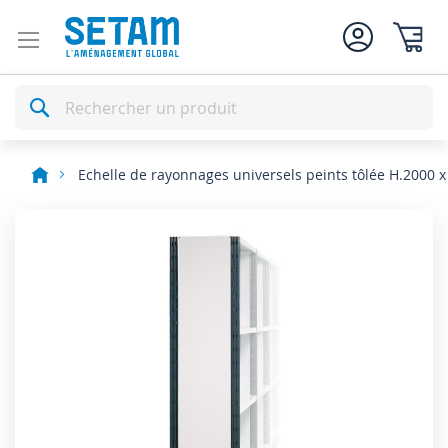
Mon pan
Rechercher
Echelle de rayonnages universels peints tôlée H.2000 
Skip
to
the
end
of
the
images
gallery