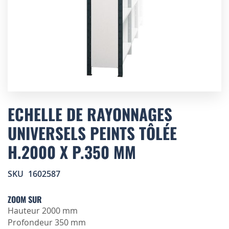
Skip
to
ECHELLE DE RAYONNAGES
the
UNIVERSELS PEINTS TÔLÉE
beginning
of
H.2000 X P.350 MM
the
images
gallery
SKU
1602587
ZOOM SUR
Hauteur 2000 mm
Profondeur 350 mm