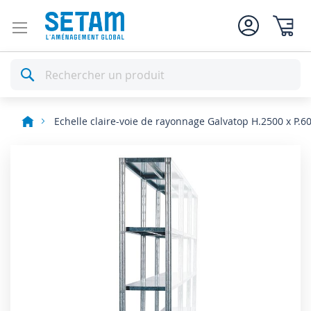
Mon pan
Rechercher
Echelle claire-voie de rayonnage Galvatop H.2500 x P.
Skip
to
the
end
of
the
images
gallery