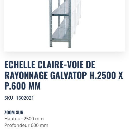
Skip
to
ECHELLE CLAIRE-VOIE DE
the
RAYONNAGE GALVATOP H.2500 X
beginning
of
P.600 MM
the
images
gallery
SKU
1602021
ZOOM SUR
Hauteur 2500 mm
Profondeur 600 mm