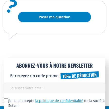
?
Poser ma question
ABONNEZ-VOUS À NOTRE NEWSLETTER
10% DE RÉDUCTION
Et recevez un code promo :
Inscription
à
notre
lettre
J’ai lu et accepte
la politique de confidentialité
de la société
d’information
Setam
: