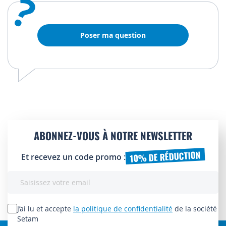
?
Poser ma question
ABONNEZ-VOUS À NOTRE NEWSLETTER
10% DE RÉDUCTION
Et recevez un code promo :
Inscription
à
notre
lettre
J’ai lu et accepte
la politique de confidentialité
de la société
d’information
Setam
: