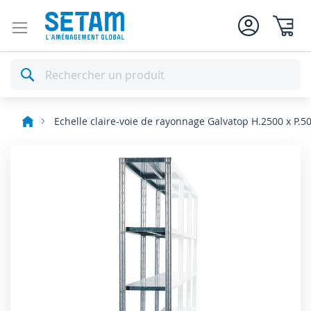
Mon pan
Rechercher
Echelle claire-voie de rayonnage Galvatop H.2500 x P.
Skip
to
the
end
of
the
images
gallery