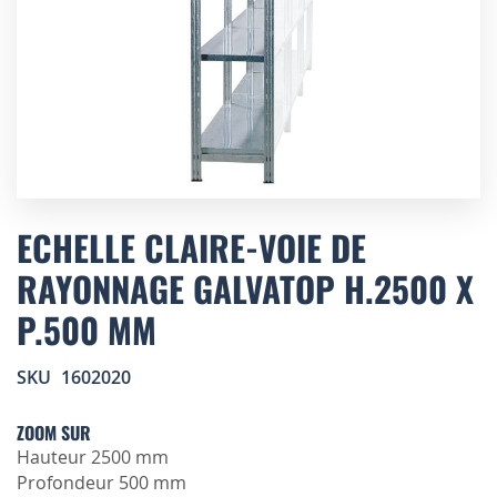
Skip
to
ECHELLE CLAIRE-VOIE DE
the
RAYONNAGE GALVATOP H.2500 X
beginning
of
P.500 MM
the
images
gallery
SKU
1602020
ZOOM SUR
Hauteur 2500 mm
Profondeur 500 mm