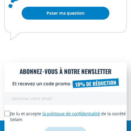
Poser ma question
ABONNEZ-VOUS À NOTRE NEWSLETTER
10% DE RÉDUCTION
Et recevez un code promo :
Inscription
à
notre
lettre
J’ai lu et accepte
la politique de confidentialité
de la société
d’information
Setam
: