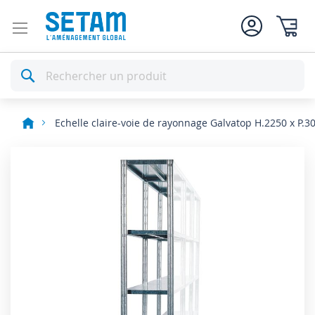
Mon pan
Rechercher
Echelle claire-voie de rayonnage Galvatop H.2250 x P.
Skip
to
the
end
of
the
images
gallery