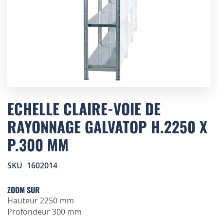
Skip
to
ECHELLE CLAIRE-VOIE DE
the
RAYONNAGE GALVATOP H.2250 X
beginning
of
P.300 MM
the
images
gallery
SKU
1602014
ZOOM SUR
Hauteur 2250 mm
Profondeur 300 mm