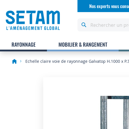
Allez
Nos experts vous conse
au
contenu
Rechercher
RAYONNAGE
MOBILIER & RANGEMENT
Echelle claire voie de rayonnage Galvatop H.1000 x P
Skip
to
the
end
of
the
images
gallery