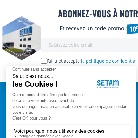
ABONNEZ-VOUS À NOTR
10
Et recevez un code promo :
Inscription
à
notre
lettre
J’ai lu et accepte
la politique de confidentiali
d’information
:
A PROPOS
Setam Siège Social
ZAE les bords d'Arve
Qui sommes-nous ?
153, rue de L'Arve
CGV