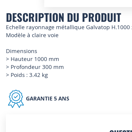
Skip
DESCRIPTION DU PRODUIT
to
the
Echelle rayonnage métallique Galvatop H.1000
beginning
of
Modèle à claire voie
the
images
Dimensions
gallery
> Hauteur 1000 mm
> Profondeur 300 mm
> Poids : 3.42 kg
GARANTIE 5 ANS