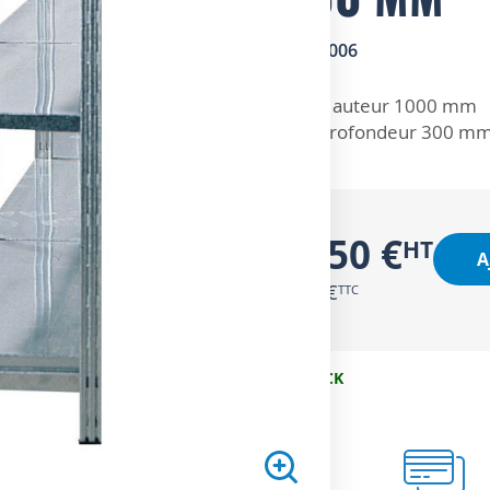
SKU
1602006
ZOOM SUR
Hauteur 1000 mm
Profondeur 300 m
26,50 €
A
31,80 €
EN STOCK