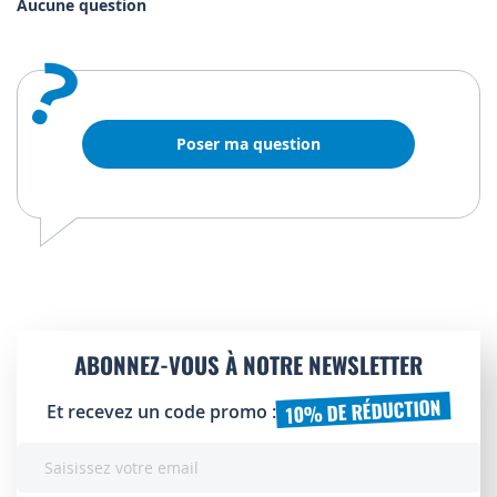
Aucune question
?
Poser ma question
ABONNEZ-VOUS À NOTRE NEWSLETTER
10% DE RÉDUCTION
Et recevez un code promo :
Inscription
à
notre