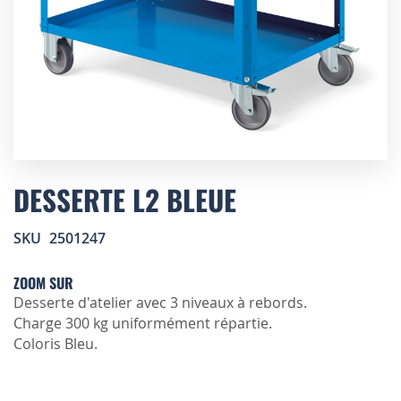
Skip
to
DESSERTE L2 BLEUE
the
beginning
SKU
2501247
of
the
images
ZOOM SUR
gallery
Desserte d'atelier avec 3 niveaux à rebords.
Charge 300 kg uniformément répartie.
Coloris Bleu.