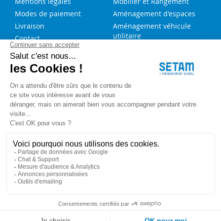
Mentions légales
Mobilier et Rangement
Modes de paiement
Aménagement d'espaces
Livraison
Aménagement véhicule
utilitaire
Contact
Solutions sur-mesure
NOS SERVICES
FAQ
Blog
Aide au choix rayonnage
Service de montage
Recrutement
Besoin d'aide ?
Copyright © 2023 SETAM. Tous droits réservés.
Politique de confidentialité