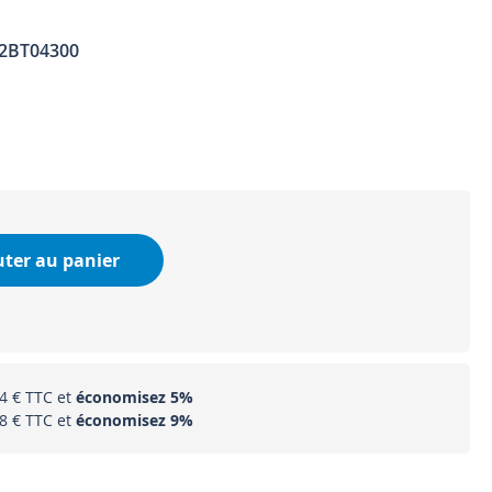
2BT04300
uter au panier
4 €
et
économisez
5
%
8 €
et
économisez
9
%