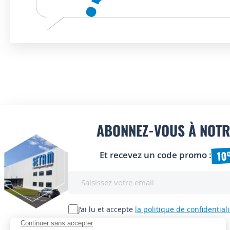
ABONNEZ-VOUS À NOTR
10
Et recevez un code promo :
Inscription
à
notre
lettre
J’ai lu et accepte
la politique de confidentiali
d’information
: