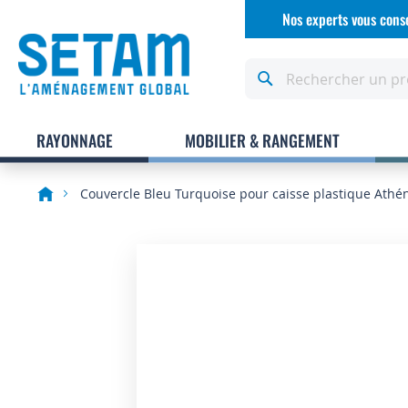
Allez
Nos experts vous conse
au
contenu
Rechercher
RAYONNAGE
MOBILIER & RANGEMENT
Couvercle Bleu Turquoise pour caisse plastique Athé
Skip
to
the
end
of
the
images
gallery