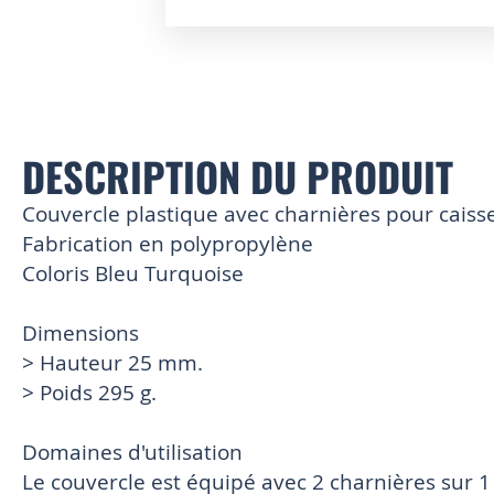
Skip
to
the
beginning
of
the
DESCRIPTION DU PRODUIT
images
gallery
Couvercle plastique avec charnières pour cais
Fabrication en polypropylène
Coloris Bleu Turquoise
Dimensions
> Hauteur 25 mm.
> Poids 295 g.
Domaines d'utilisation
Le couvercle est équipé avec 2 charnières sur