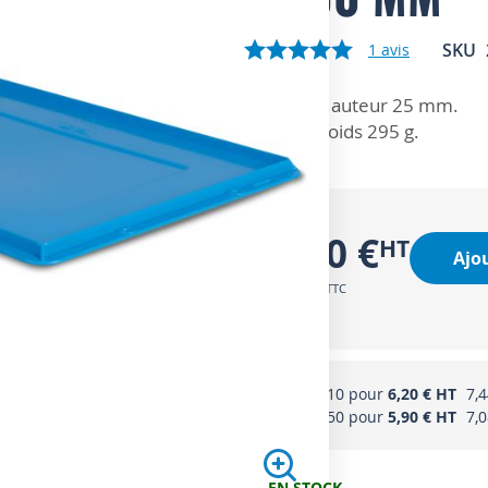
SKU
1
avis
ZOOM SUR
Hauteur 25 mm.
Poids 295 g.
6,50 €
Ajo
7,80 €
Acheter 10 pour
6,20 €
7,4
Acheter 50 pour
5,90 €
7,0
EN STOCK