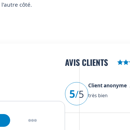
l'autre côté.
AVIS CLIENTS
Client anonyme
A
5
/
5
très bien