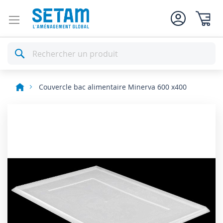
Mon pan
Rechercher
Couvercle bac alimentaire Minerva 600 x400
Skip
to
the
end
of
the
images
gallery