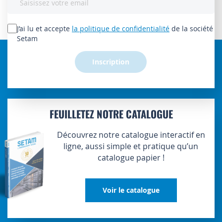
à
notre
lettre
J’ai lu et accepte
la politique de confidentialité
de la société
d’information
Setam
:
Inscription
FEUILLETEZ NOTRE CATALOGUE
Découvrez notre catalogue interactif en
ligne, aussi simple et pratique qu’un
catalogue papier !
Voir le catalogue