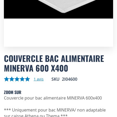
Skip
to
COUVERCLE BAC ALIMENTAIRE
the
MINERVA 600 X400
beginning
of
the
SKU
2I04600
1
avis
images
gallery
ZOOM SUR
Couvercle pour bac alimentaire MINERVA 600x400
*** Uniquement pour bac MINERVA/ non adaptable
sur caisse Athena ou Thema ***