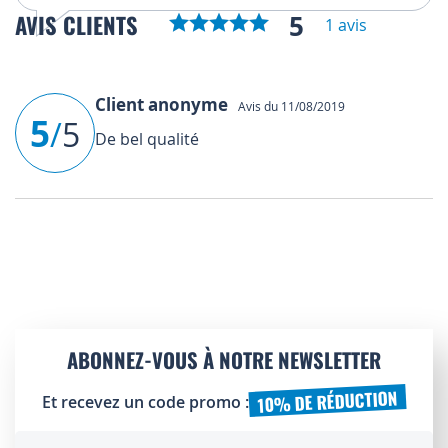
5
AVIS CLIENTS
1 avis
Client anonyme
Avis du 11/08/2019
5
/
5
De bel qualité
ABONNEZ-VOUS À NOTRE NEWSLETTER
10% DE RÉDUCTION
Et recevez un code promo :
Inscription