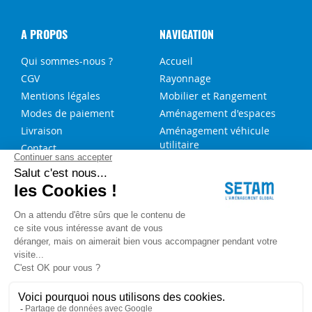
A PROPOS
NAVIGATION
Qui sommes-nous ?
Accueil
CGV
Rayonnage
Mentions légales
Mobilier et Rangement
Modes de paiement
Aménagement d'espaces
Livraison
Aménagement véhicule
utilitaire
Contact
Solutions sur-mesure
NOS SERVICES
FAQ
Blog
Aide au choix rayonnage
Service de montage
Recrutement
Besoin d'aide ?