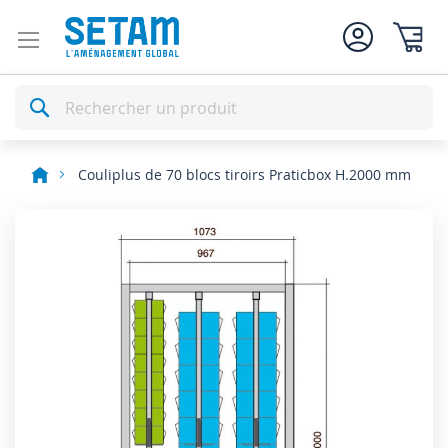
Mon pan
Rechercher
Couliplus de 70 blocs tiroirs Praticbox H.2000 mm
Skip
to
the
end
of
the
images
gallery