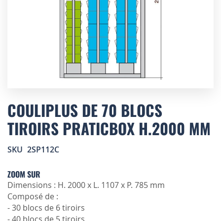
Skip
to
COULIPLUS DE 70 BLOCS
the
TIROIRS PRATICBOX H.2000 MM
beginning
of
the
SKU
2SP112C
images
gallery
ZOOM SUR
Dimensions : H. 2000 x L. 1107 x P. 785 mm
Composé de :
- 30 blocs de 6 tiroirs
- 40 blocs de 5 tiroirs