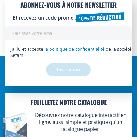
ABONNEZ-VOUS À NOTRE NEWSLETTER
10% DE RÉDUCTION
Et recevez un code promo :
Inscription
à
notre
lettre
J’ai lu et accepte
la politique de confidentialité
de la société
d’information
Setam
:
Inscription
FEUILLETEZ NOTRE CATALOGUE
Découvrez notre catalogue interactif en
ligne, aussi simple et pratique qu’un
catalogue papier !