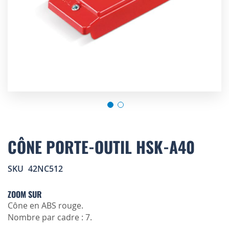
Skip
to
CÔNE PORTE-OUTIL HSK-A40
the
beginning
SKU
42NC512
of
the
images
ZOOM SUR
gallery
Cône en ABS rouge.
Nombre par cadre : 7.