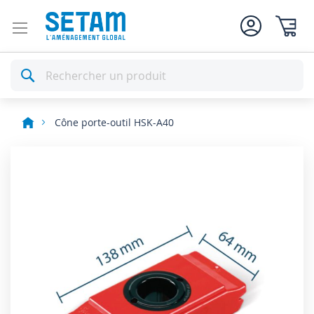
Mon pan
Rechercher
Cône porte-outil HSK-A40
Skip
to
the
end
of
the
images
gallery