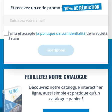
10% DE RÉDUCTION
Et recevez un code promo :
Inscription
à
notre
lettre
J’ai lu et accepte
la politique de confidentialité
de la société
d’information
Setam
:
Inscription
FEUILLETEZ NOTRE CATALOGUE
Découvrez notre catalogue interactif en
ligne, aussi simple et pratique qu’un
catalogue papier !