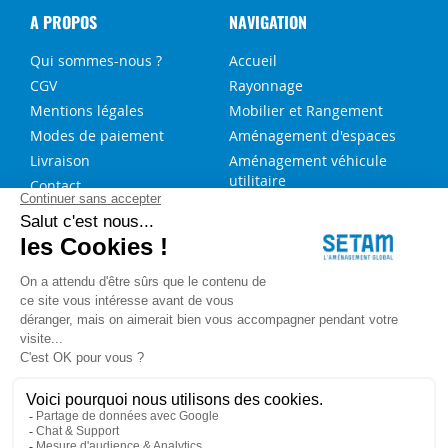
A PROPOS
NAVIGATION
Qui sommes-nous ?
Accueil
CGV
Rayonnage
Mentions légales
Mobilier et Rangement
Modes de paiement
Aménagement d'espaces
Livraison
Aménagement véhicule
utilitaire
Contact
Solutions sur-mesure
NOS SERVICES
FAQ
Blog
Aide au choix rayonnage
Service de montage
Recrutement
Besoin d'aide ?