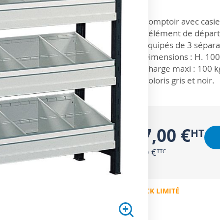
ZOOM SUR
Comptoir avec casi
L'élément de départ 
équipés de 3 sépara
Dimensions : H. 10
Charge maxi : 100 k
Coloris gris et noir.
297,00 €
356,40 €
EN STOCK LIMITÉ