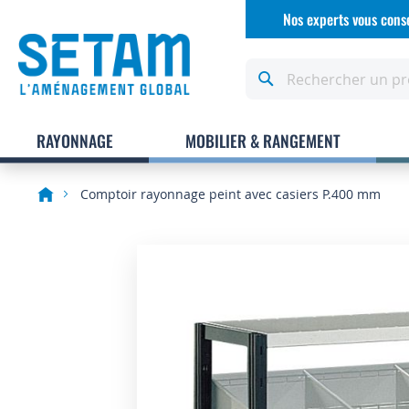
Allez
Nos experts vous conse
au
contenu
Rechercher
RAYONNAGE
MOBILIER & RANGEMENT
Comptoir rayonnage peint avec casiers P.400 mm
Skip
to
the
end
of
the
images
gallery