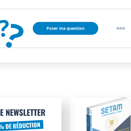
?
?
Poser ma question
E NEWSLETTER
% DE RÉDUCTION