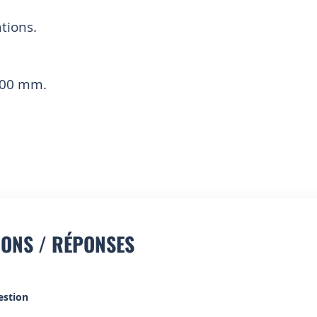
tions.
 400 mm.
IONS / RÉPONSES
estion