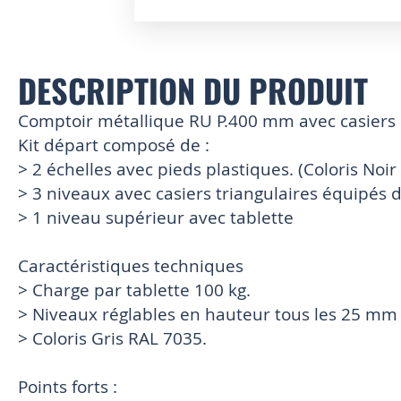
Skip
to
the
DESCRIPTION DU PRODUIT
beginning
of
Comptoir métallique RU P.400 mm avec casiers 
the
images
Kit départ composé de :
gallery
> 2 échelles avec pieds plastiques. (Coloris Noir
> 3 niveaux avec casiers triangulaires équipés 
> 1 niveau supérieur avec tablette
Caractéristiques techniques
> Charge par tablette 100 kg.
> Niveaux réglables en hauteur tous les 25 mm
> Coloris Gris RAL 7035.
Points forts :