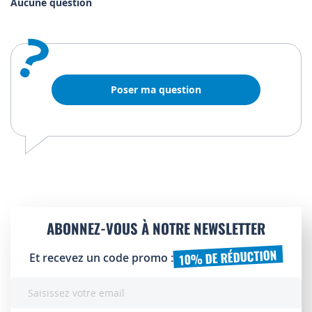
Aucune question
?
Poser ma question
ABONNEZ-VOUS À NOTRE NEWSLETTER
10% DE RÉDUCTION
Et recevez un code promo :
Inscription
à
notre