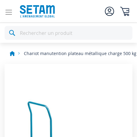
Mon pan
Rechercher
Chariot manutention plateau métallique charge 500 kg
Skip
to
the
end
of
the
images
gallery