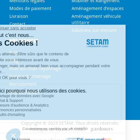
Mentions légales
Mobilier et Rangement
Modes de paiement
Aménagement d'espaces
Livraison
Aménagement véhicule
utilitaire
Contact
Solutions sur-mesure
NOS SERVICES
FAQ
Blog
Aide au choix rayonnage
Service de montage
Recrutement
Besoin d'aide ?
Copyright © 2023 SETAM. Tous droits réservés.
Politique de confidentialité