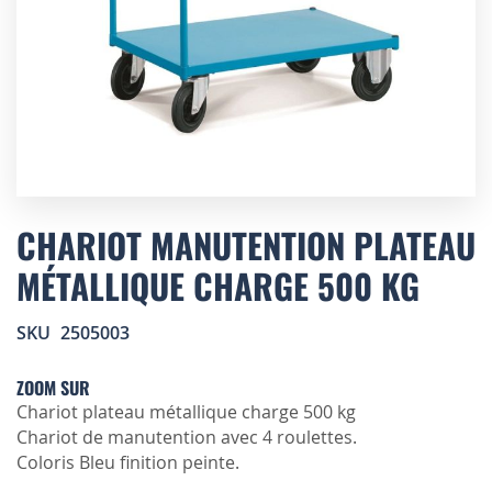
Skip
to
CHARIOT MANUTENTION PLATEAU
the
MÉTALLIQUE CHARGE 500 KG
beginning
of
the
SKU
2505003
images
gallery
ZOOM SUR
Chariot plateau métallique charge 500 kg
Chariot de manutention avec 4 roulettes.
Coloris Bleu finition peinte.