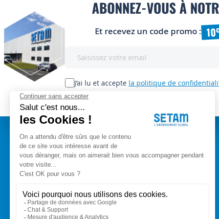
ABONNEZ-VOUS À NOTR
10
Et recevez un code promo :
Inscription
à
notre
lettre
J’ai lu et accepte
la politique de confidentiali
d’information
:
A PROPOS
Setam Siège Social
ZAE les bords d'Arve
Qui sommes-nous ?
153, rue de L'Arve
CGV
74950 SCIONZIER
Mentions légales