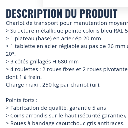
DESCRIPTION DU PRODUIT
Skip
to
the
Chariot de transport pour manutention moye
beginning
> Structure métallique peinte coloris bleu RAL 
of
> 1 plateau (base) en acier ép 20 mm
the
images
> 1 tablette en acier réglable au pas de 26 mm av
gallery
20°.
> 3 côtés grillagés H.680 mm
> 4 roulettes : 2 roues fixes et 2 roues pivota
dont 1 à frein.
Charge maxi : 250 kg par chariot (ur).
Points forts :
> Fabrication de qualité, garantie 5 ans
> Coins arrondis sur le haut (sécurité garantie)
> Roues à bandage caoutchouc gris antitraces.