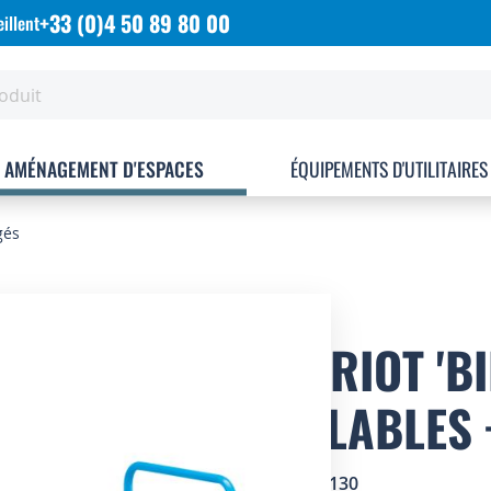
+33 (0)4 50 89 80 00
illent
AMÉNAGEMENT D'ESPACES
ÉQUIPEMENTS D'UTILITAIRES
gés
CHARIOT 'BI
RÉGLABLES 
SKU
2505130