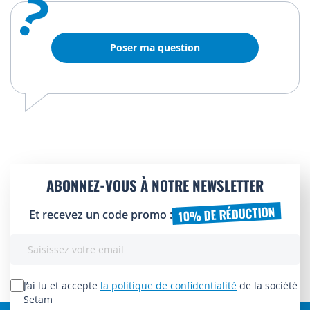
?
Poser ma question
ABONNEZ-VOUS À NOTRE NEWSLETTER
10% DE RÉDUCTION
Et recevez un code promo :
Inscription
à
notre
lettre
J’ai lu et accepte
la politique de confidentialité
de la société
d’information
Setam
: