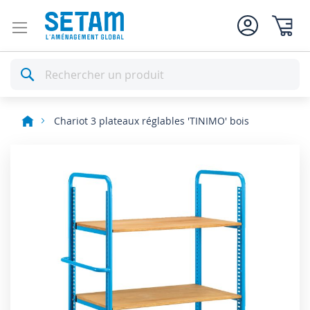
Mon pan
Rechercher
Chariot 3 plateaux réglables 'TINIMO' bois
Skip
to
the
end
of
the
images
gallery