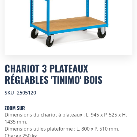
Skip
to
CHARIOT 3 PLATEAUX
the
RÉGLABLES 'TINIMO' BOIS
beginning
of
the
SKU
2505120
images
gallery
ZOOM SUR
Dimensions du chariot à plateaux : L. 945 x P. 525 x H.
1435 mm.
Dimensions utiles plateforme : L. 800 x P. 510 mm.
Charge 250 kg