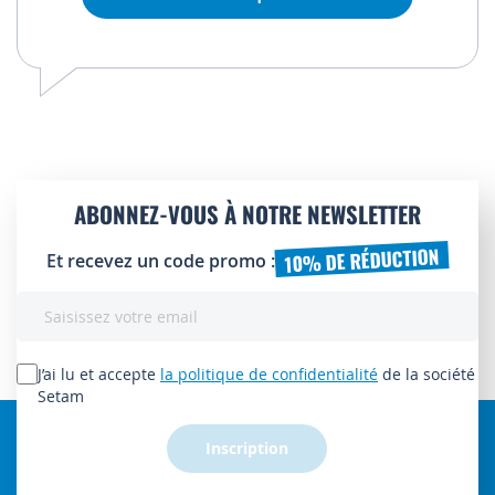
ABONNEZ-VOUS À NOTRE NEWSLETTER
10% DE RÉDUCTION
Et recevez un code promo :
Inscription
à
notre
lettre
J’ai lu et accepte
la politique de confidentialité
de la société
d’information
Setam
:
Inscription