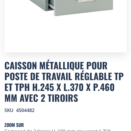
Skip
to
CAISSON MÉTALLIQUE POUR
the
POSTE DE TRAVAIL RÉGLABLE TP
beginning
of
ET TPH H.245 X L.370 X P.460
the
images
MM AVEC 2 TIROIRS
gallery
SKU
4504482
ZOOM SUR