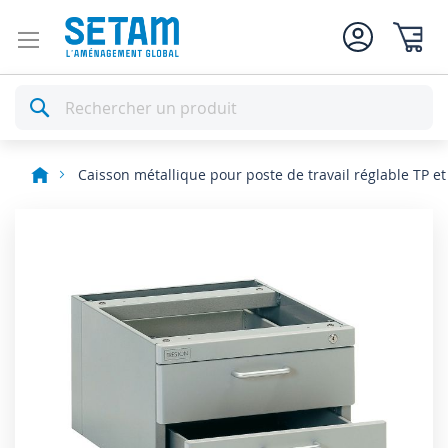
Mon pan
Rechercher
Caisson métallique pour poste de travail réglable TP et
Skip
to
the
end
of
the
images
gallery