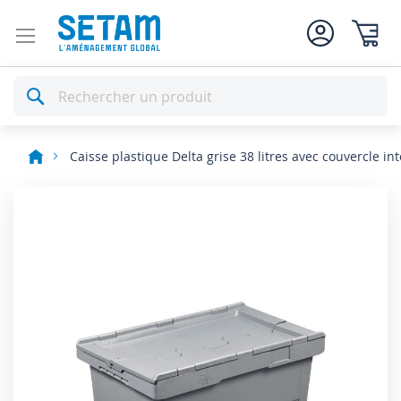
Mon pan
Rechercher
Caisse plastique Delta grise 38 litres avec couvercle in
Skip
to
the
end
of
the
images
gallery