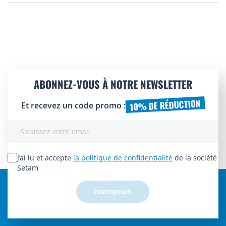
ABONNEZ-VOUS À NOTRE NEWSLETTER
10% DE RÉDUCTION
Et recevez un code promo :
Inscription
à
notre
lettre
J’ai lu et accepte
la politique de confidentialité
de la société
d’information
Setam
:
Inscription