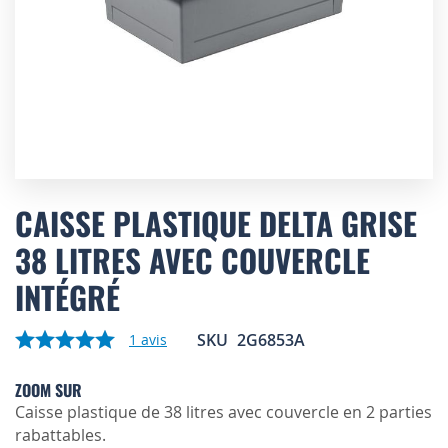
Skip
to
CAISSE PLASTIQUE DELTA GRISE
the
38 LITRES AVEC COUVERCLE
beginning
of
INTÉGRÉ
the
images
gallery
SKU
2G6853A
1
avis
ZOOM SUR
Caisse plastique de 38 litres avec couvercle en 2 parties
rabattables.