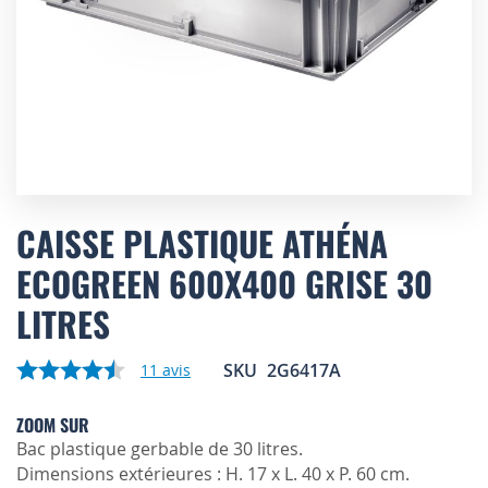
Skip
to
CAISSE PLASTIQUE ATHÉNA
the
ECOGREEN 600X400 GRISE 30
beginning
of
LITRES
the
images
gallery
SKU
2G6417A
11
avis
ZOOM SUR
Bac plastique gerbable de 30 litres.
Dimensions extérieures : H. 17 x L. 40 x P. 60 cm.