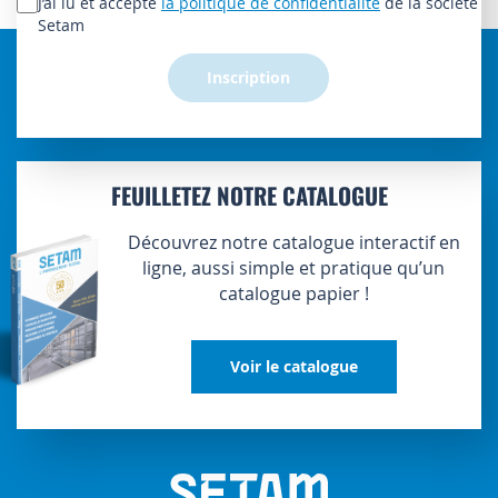
J’ai lu et accepte
la politique de confidentialité
de la société
d’information
Setam
:
Inscription
FEUILLETEZ NOTRE CATALOGUE
Découvrez notre catalogue interactif en
ligne, aussi simple et pratique qu’un
catalogue papier !
Voir le catalogue