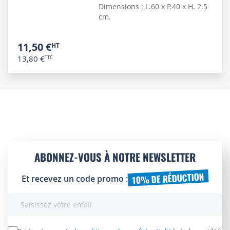
Dimensions : L.60 x P.40 x H. 2.5
cm.
11,50 €
13,80 €
ABONNEZ-VOUS À NOTRE NEWSLETTER
10% DE RÉDUCTION
Et recevez un code promo :
Inscription
à
notre
lettre