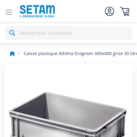
Mon pan
Rechercher
Caisse plastique Athéna Ecogreen 600x400 grise 30 litr
Skip
to
the
end
of
the
images
gallery