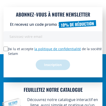
ABONNEZ-VOUS À NOTRE NEWSLETTER
10% DE RÉDUCTION
Et recevez un code promo :
Inscription
à
notre
lettre
J’ai lu et accepte
la politique de confidentialité
de la société
d’information
Setam
:
Inscription
FEUILLETEZ NOTRE CATALOGUE
Découvrez notre catalogue interactif en
ligne, aussi simple et pratique qu’un