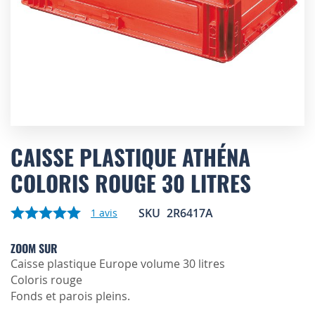
Skip
to
CAISSE PLASTIQUE ATHÉNA
the
COLORIS ROUGE 30 LITRES
beginning
of
the
SKU
2R6417A
1
avis
images
gallery
ZOOM SUR
Caisse plastique Europe volume 30 litres
Coloris rouge
Fonds et parois pleins.