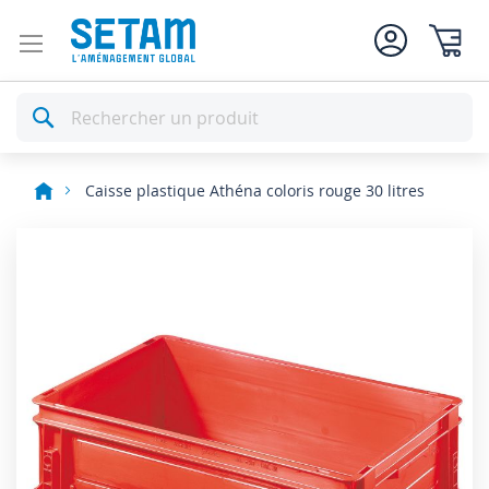
Mon pan
Rechercher
Caisse plastique Athéna coloris rouge 30 litres
Skip
to
the
end
of
the
images
gallery