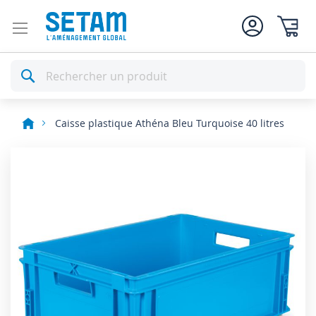
Mon pan
Rechercher
Caisse plastique Athéna Bleu Turquoise 40 litres
Skip
to
the
end
of
the
images
gallery