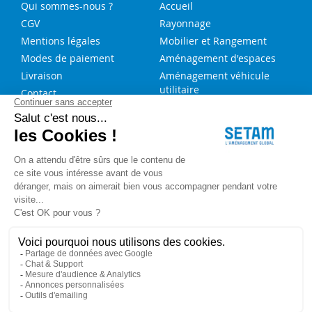
Qui sommes-nous ?
Accueil
CGV
Rayonnage
Mentions légales
Mobilier et Rangement
Modes de paiement
Aménagement d'espaces
Livraison
Aménagement véhicule
utilitaire
Contact
Solutions sur-mesure
NOS SERVICES
FAQ
Blog
Aide au choix rayonnage
Service de montage
Recrutement
Besoin d'aide ?