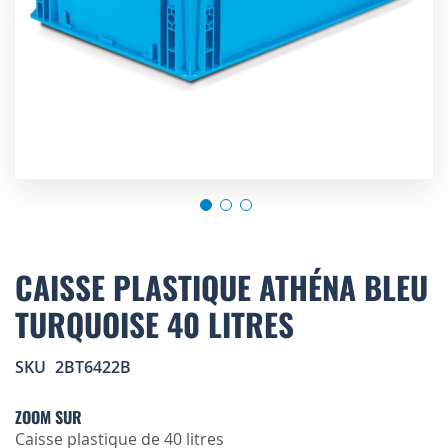
Skip
to
CAISSE PLASTIQUE ATHÉNA BLEU
the
TURQUOISE 40 LITRES
beginning
of
the
SKU
2BT6422B
images
gallery
ZOOM SUR
Caisse plastique de 40 litres