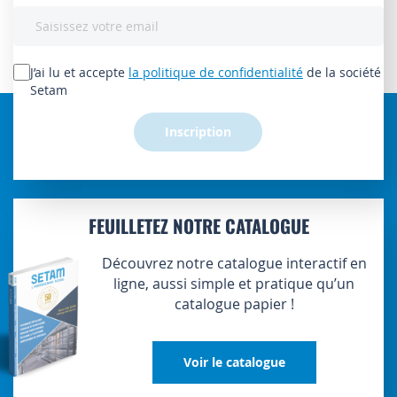
Inscription
à
notre
lettre
J’ai lu et accepte
la politique de confidentialité
de la société
d’information
Setam
:
Inscription
FEUILLETEZ NOTRE CATALOGUE
Découvrez notre catalogue interactif en
ligne, aussi simple et pratique qu’un
catalogue papier !
Voir le catalogue