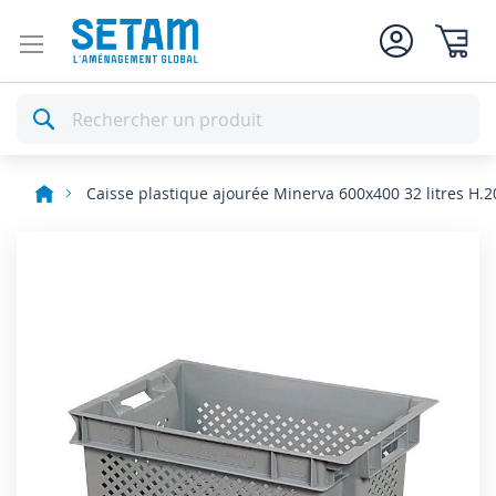
Mon pan
Rechercher
Caisse plastique ajourée Minerva 600x400 32 litres H.2
Skip
to
the
end
of
the
images
gallery