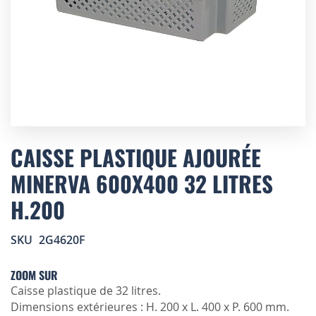
Skip
to
CAISSE PLASTIQUE AJOURÉE
the
MINERVA 600X400 32 LITRES
beginning
of
H.200
the
images
gallery
SKU
2G4620F
ZOOM SUR
Caisse plastique de 32 litres.
Dimensions extérieures : H. 200 x L. 400 x P. 600 mm.