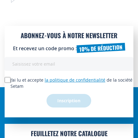
ABONNEZ-VOUS À NOTRE NEWSLETTER
10% DE RÉDUCTION
Et recevez un code promo :
Inscription
à
notre
lettre
J’ai lu et accepte
la politique de confidentialité
de la société
d’information
Setam
:
Inscription
FEUILLETEZ NOTRE CATALOGUE