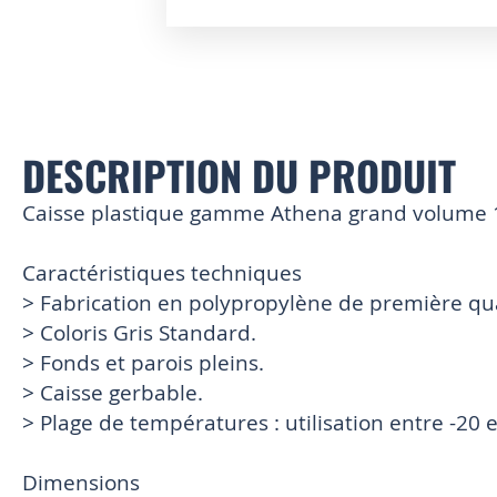
Skip
to
the
beginning
of
the
DESCRIPTION DU PRODUIT
images
gallery
Caisse plastique gamme Athena grand volume 1
Caractéristiques techniques
> Fabrication en polypropylène de première qua
> Coloris Gris Standard.
> Fonds et parois pleins.
> Caisse gerbable.
> Plage de températures : utilisation entre -20 
Dimensions