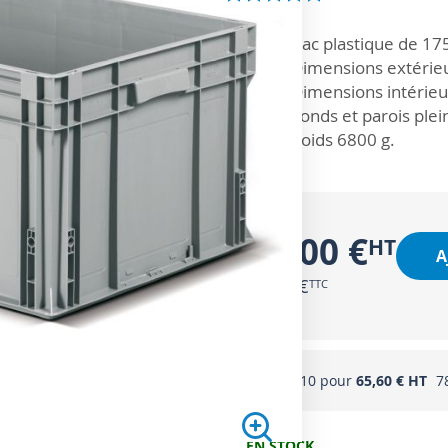
ZOOM SUR
Bac plastique de 175 
Dimensions extérieu
Dimensions intérieu
Fonds et parois plei
Poids 6800 g.
69,00 €
A
82,80 €
Acheter 10 pour
65,60 €
7
EN STOCK