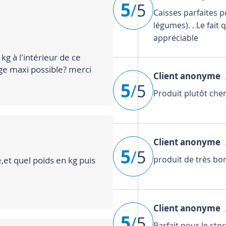
5
/
5
Caisses parfaites po
légumes). . Le fait
appréciable
kg à l'intérieur de ce
ge maxi possible? merci
Client anonyme
A
5
/
5
Produit plutôt cher
Client anonyme
A
5
/
5
produit de très bo
,et quel poids en kg puis
Client anonyme
A
5
/
5
Parfait pour le sto