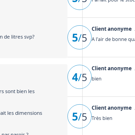
Client anonyme
A
5
/
5
n de litres svp?
A l'air de bonne qu
Client anonyme
A
4
/
5
bien
s sont bien les
Client anonyme
A
irait les dimensions
5
/
5
Très bien
par parois ?