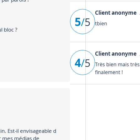
Client anonyme
A
5
/
5
tbien
l bloc ?
Client anonyme
A
4
/
5
Très bien mais trè
finalement !
in. Est-il envisageable d
ur mes médias de