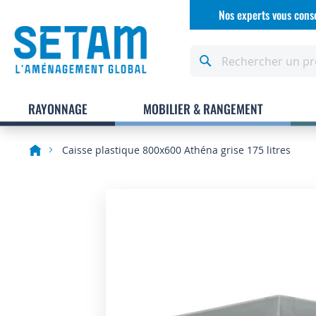
Allez
Nos experts vous conse
au
contenu
Rechercher
RAYONNAGE
MOBILIER & RANGEMENT
Caisse plastique 800x600 Athéna grise 175 litres
Skip
to
the
end
of
the
images
gallery