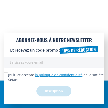
ABONNEZ-VOUS À NOTRE NEWSLETTER
10% DE RÉDUCTION
Et recevez un code promo :
Inscription
à
notre
lettre
J’ai lu et accepte
la politique de confidentialité
de la société
d’information
Setam
:
Inscription