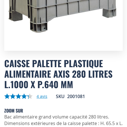
Skip
to
CAISSE PALETTE PLASTIQUE
the
ALIMENTAIRE AXIS 280 LITRES
beginning
of
L.1000 X P.640 MM
the
images
gallery
SKU
2001081
4
avis
ZOOM SUR
Bac alimentaire grand volume capacité 280 litres.
Dimensions extérieures de la caisse palette : H. 65.5 x L.