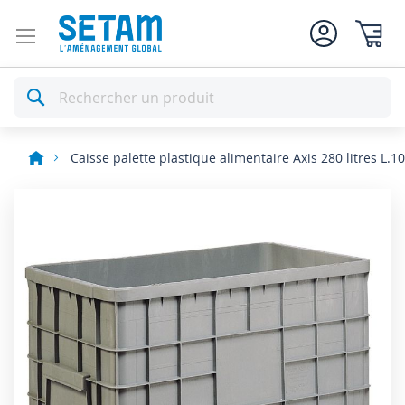
Mon pan
Rechercher
Caisse palette plastique alimentaire Axis 280 litres L.
Skip
to
the
end
of
the
images
gallery