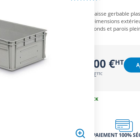
ZOOM SUR
Caisse gerbable plas
Dimensions extérieu
Fonds et parois plei
27,00 €
A
32,40 €
EN STOCK
PAIEMENT 100% SÉ