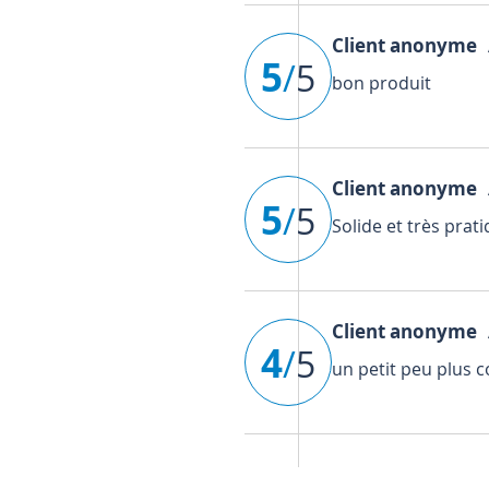
Client anonyme
A
5
/
5
bon produit
Client anonyme
A
5
/
5
Solide et très prati
Client anonyme
A
4
/
5
un petit peu plus 