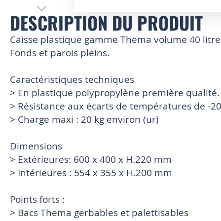
DESCRIPTION DU PRODUIT
Skip
to
the
Caisse plastique gamme Thema volume 40 litre
beginning
Fonds et parois pleins.
of
the
images
Caractéristiques techniques
gallery
> En plastique polypropylène première qualité.
> Résistance aux écarts de températures de -20°
> Charge maxi : 20 kg environ (ur)
Dimensions
> Extérieures: 600 x 400 x H.220 mm
> Intérieures : 554 x 355 x H.200 mm
Points forts :
> Bacs Thema gerbables et palettisables