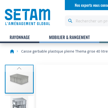
Allez
Nos experts vous conse
au
contenu
Rechercher
RAYONNAGE
MOBILIER & RANGEMENT
Caisse gerbable plastique pleine Thema grise 40 litre
Skip
to
the
end
of
the
images
gallery