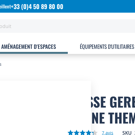
+33 (0)4 50 89 80 00
illent
AMÉNAGEMENT D'ESPACES
ÉQUIPEMENTS D'UTILITAIRES
s
CAISSE GER
PLEINE THE
SKU
7
avis