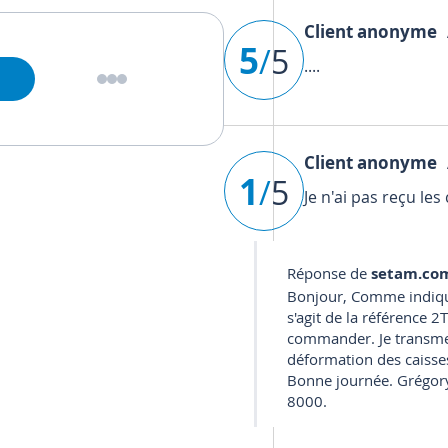
Client anonyme
A
5
/
5
....
Client anonyme
A
1
/
5
Je n'ai pas reçu le
Réponse de
setam.co
Bonjour, Comme indiqué 
s'agit de la référence 
commander. Je transme
déformation des caisses
Bonne journée. Grégory
8000.