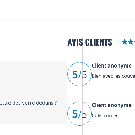
AVIS CLIENTS
Client anonyme
A
5
/
5
Bien avec les couve
ettre des verre dedans ?
Client anonyme
A
5
/
5
Colis correct