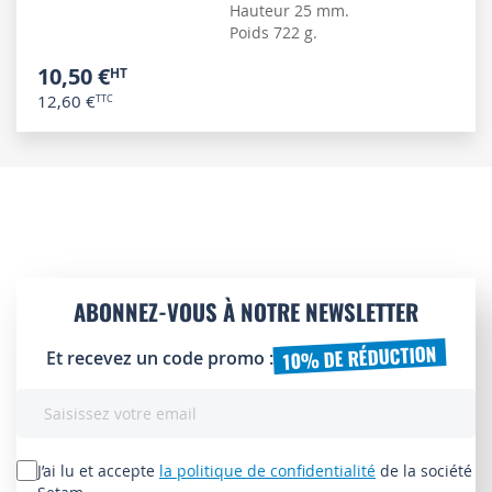
Hauteur 25 mm.
Poids 722 g.
10,50 €
12,60 €
ABONNEZ-VOUS À NOTRE NEWSLETTER
10% DE RÉDUCTION
Et recevez un code promo :
Inscription
à
notre
lettre
J’ai lu et accepte
la politique de confidentialité
de la société
d’information