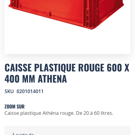
Skip
to
CAISSE PLASTIQUE ROUGE 600 X
the
400 MM ATHENA
beginning
of
the
SKU
0201014011
images
gallery
ZOOM SUR
Caisse plastique Athéna rouge. De 20 à 60 litres.
À partir de