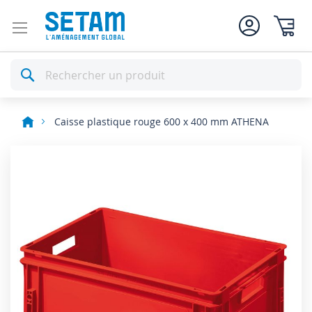
Mon pan
Rechercher
Caisse plastique rouge 600 x 400 mm ATHENA
Skip
to
the
end
of
the
images
gallery