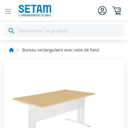
Mon pan
Rechercher
Bureau rectangulaire avec voile de fond
Skip
to
the
end
of
the
images
gallery