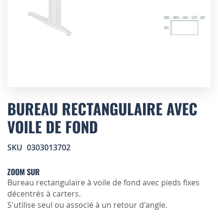
Skip
to
BUREAU RECTANGULAIRE AVEC
the
VOILE DE FOND
beginning
of
the
SKU
0303013702
images
gallery
ZOOM SUR
Bureau rectangulaire à voile de fond avec pieds fixes
décentrés à carters.
S'utilise seul ou associé à un retour d'angle.