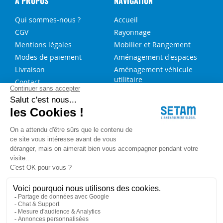
A PROPOS
NAVIGATION
Qui sommes-nous ?
Accueil
CGV
Rayonnage
Mentions légales
Mobilier et Rangement
Modes de paiement
Aménagement d'espaces
Livraison
Aménagement véhicule
utilitaire
Contact
Solutions sur-mesure
NOS SERVICES
FAQ
Blog
Aide au choix rayonnage
Service de montage
Recrutement
Besoin d'aide ?