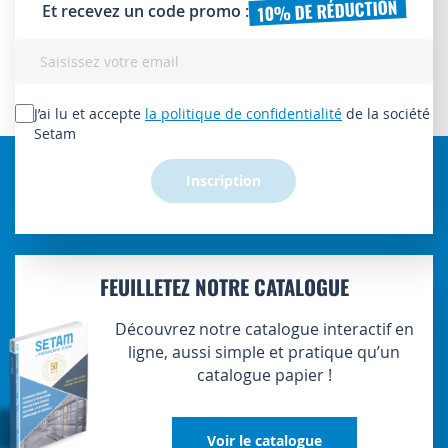
10% DE RÉDUCTION
Et recevez un code promo :
Inscription
à
notre
lettre
J’ai lu et accepte
la politique de confidentialité
de la société
d’information
Setam
:
Inscription
FEUILLETEZ NOTRE CATALOGUE
Découvrez notre catalogue interactif en
ligne, aussi simple et pratique qu’un
catalogue papier !
Voir le catalogue