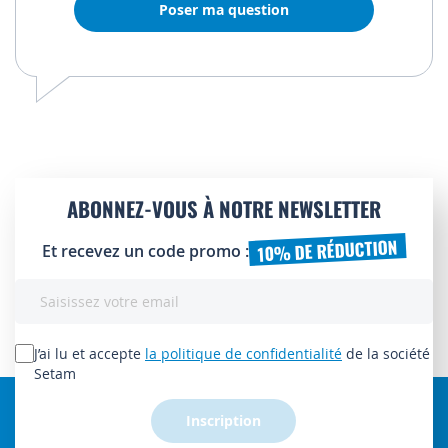
Poser ma question
ABONNEZ-VOUS À NOTRE NEWSLETTER
10% DE RÉDUCTION
Et recevez un code promo :
Inscription
à
notre
lettre
J’ai lu et accepte
la politique de confidentialité
de la société
d’information
Setam
:
Inscription