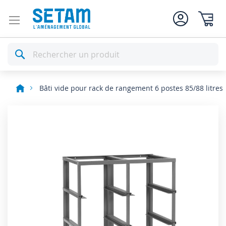
Mon pan
Rechercher
Bâti vide pour rack de rangement 6 postes 85/88 litres
Skip
to
the
end
of
the
images
gallery