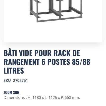
Skip
to
BÂTI VIDE POUR RACK DE
the
RANGEMENT 6 POSTES 85/88
beginning
of
LITRES
the
images
gallery
SKU
2702751
ZOOM SUR
Dimensions : H. 1180 x L. 1125 x P. 660 mm.