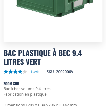
Skip
to
BAC PLASTIQUE À BEC 9.4
the
LITRES VERT
beginning
of
the
SKU
2002006V
1
avis
images
gallery
ZOOM SUR
Bac à bec volume 9.4 litres.
Fabrication en plastique.
Dimensions l.209 x L.342/296 x H.142 mm