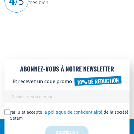
4
/
5
trés bien
ABONNEZ-VOUS À NOTRE NEWSLETTER
10% DE RÉDUCTION
Et recevez un code promo :
Inscription
à
notre
lettre
J’ai lu et accepte
la politique de confidentialité
de la société
d’information
Setam
:
Inscription