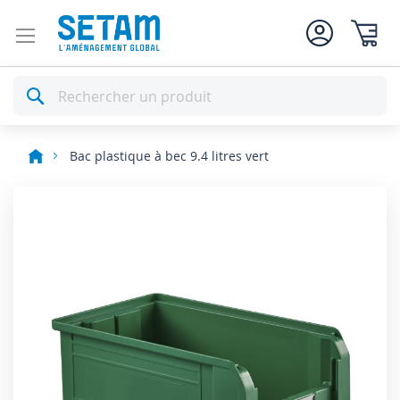
Mon pan
Rechercher
Bac plastique à bec 9.4 litres vert
Skip
to
the
end
of
the
images
gallery