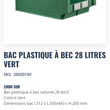
Skip
to
BAC PLASTIQUE À BEC 28 LITRES
the
VERT
beginning
of
the
SKU
2002015V
images
gallery
ZOOM SUR
Bac plastique à bec volume 28 dm3
Coloris Vert
Dimensions bac l.312 x L.500/443 x H.200 mm