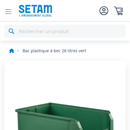
Mon pan
Rechercher
Bac plastique à bec 28 litres vert
Skip
to
the
end
of
the
images
gallery