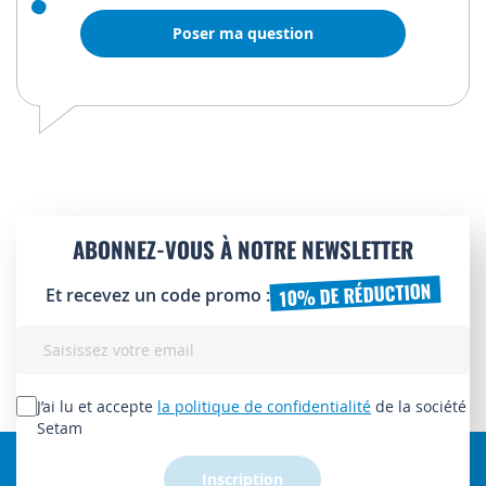
Poser ma question
ABONNEZ-VOUS À NOTRE NEWSLETTER
10% DE RÉDUCTION
Et recevez un code promo :
Inscription
à
notre
lettre
J’ai lu et accepte
la politique de confidentialité
de la société
d’information
Setam
:
Inscription