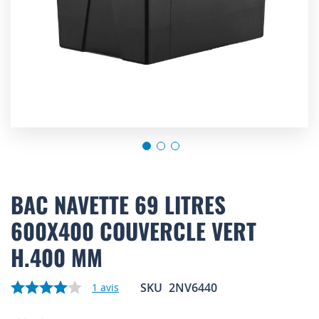
Skip
to
BAC NAVETTE 69 LITRES
the
600X400 COUVERCLE VERT
beginning
of
H.400 MM
the
images
gallery
SKU
2NV6440
1
avis