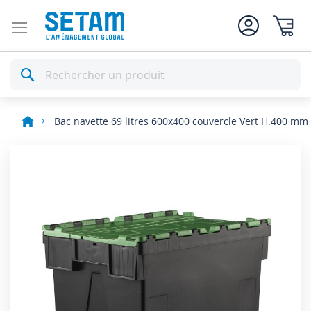
Mon pan
Rechercher
Bac navette 69 litres 600x400 couvercle Vert H.400 mm
Skip
to
the
end
of
the
images
gallery