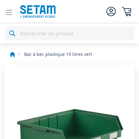
Mon pan
Rechercher
Bac à bec plastique 19 litres vert
Skip
to
the
end
of
the
images
gallery