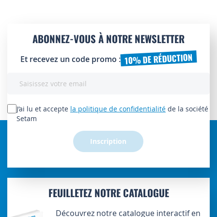
ABONNEZ-VOUS À NOTRE NEWSLETTER
10% DE RÉDUCTION
Et recevez un code promo :
Inscription
à
notre
lettre
J’ai lu et accepte
la politique de confidentialité
de la société
d’information
Setam
:
Inscription
FEUILLETEZ NOTRE CATALOGUE
Découvrez notre catalogue interactif en