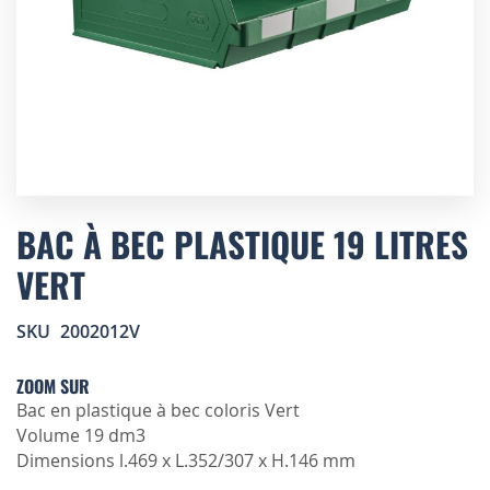
Skip
to
BAC À BEC PLASTIQUE 19 LITRES
the
VERT
beginning
of
the
SKU
2002012V
images
gallery
ZOOM SUR
Bac en plastique à bec coloris Vert
Volume 19 dm3
Dimensions l.469 x L.352/307 x H.146 mm