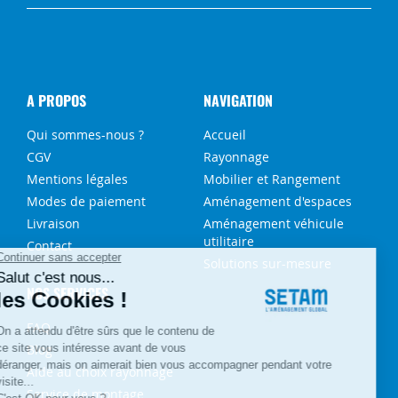
A PROPOS
NAVIGATION
Qui sommes-nous ?
Accueil
CGV
Rayonnage
Mentions légales
Mobilier et Rangement
Modes de paiement
Aménagement d'espaces
Livraison
Aménagement véhicule
utilitaire
Contact
Solutions sur-mesure
NOS SERVICES
FAQ
Blog
Aide au choix rayonnage
Service de montage