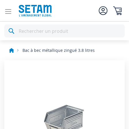
Mon pan
Rechercher
Bac à bec métallique zingué 3.8 litres
Skip
to
the
end
of
the
images
gallery