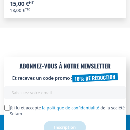
15,00 €
18,00 €
ABONNEZ-VOUS À NOTRE NEWSLETTER
10% DE RÉDUCTION
Et recevez un code promo :
Inscription
à
notre
lettre
J’ai lu et accepte
la politique de confidentialité
de la société
d’information
Setam
:
Inscription