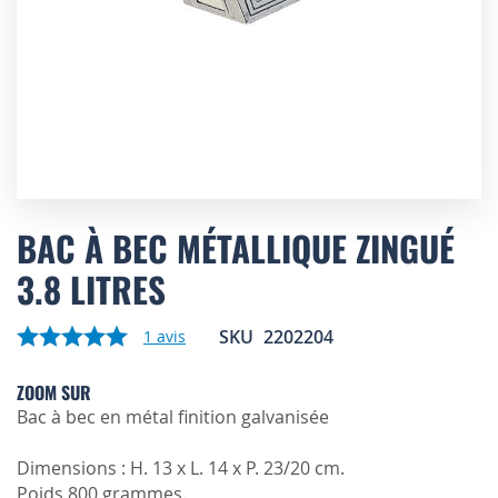
Skip
to
BAC À BEC MÉTALLIQUE ZINGUÉ
the
3.8 LITRES
beginning
of
the
SKU
2202204
1
avis
images
gallery
ZOOM SUR
Bac à bec en métal finition galvanisée
Dimensions : H. 13 x L. 14 x P. 23/20 cm.
Poids 800 grammes.