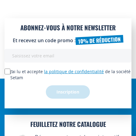
ABONNEZ-VOUS À NOTRE NEWSLETTER
10% DE RÉDUCTION
Et recevez un code promo :
Inscription
à
notre
lettre
J’ai lu et accepte
la politique de confidentialité
de la société
d’information
Setam
:
Inscription
FEUILLETEZ NOTRE CATALOGUE