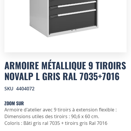
Skip
to
ARMOIRE MÉTALLIQUE 9 TIROIRS
the
NOVALP L GRIS RAL 7035+7016
beginning
of
the
SKU
4404072
images
gallery
ZOOM SUR
Armoire d'atelier avec 9 tiroirs à extension flexible :
Dimensions utiles des tiroirs : 90,6 x 60 cm.
Coloris : Bâti gris ral 7035 + tiroirs gris Ral 7016