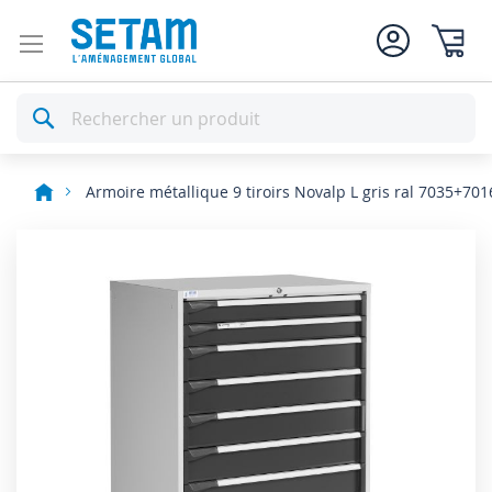
Mon pan
Rechercher
Armoire métallique 9 tiroirs Novalp L gris ral 7035+701
Skip
to
the
end
of
the
images
gallery