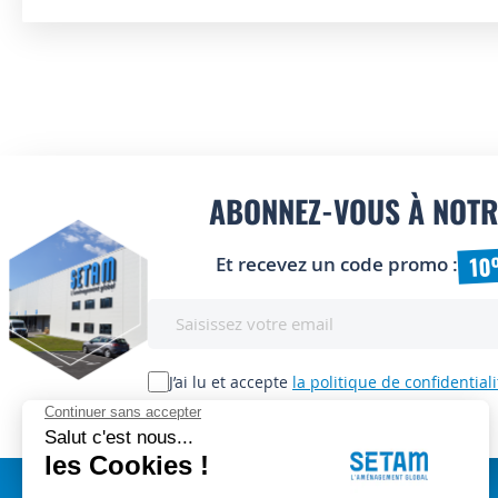
ABONNEZ-VOUS À NOTR
10
Et recevez un code promo :
Inscription
à
notre
lettre
J’ai lu et accepte
la politique de confidentiali
d’information
: