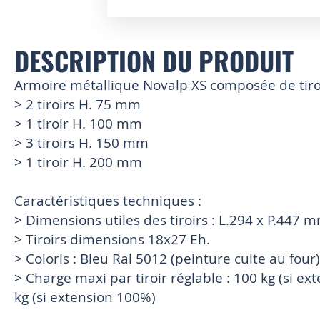
Skip
to
DESCRIPTION DU PRODUIT
the
beginning
of
Armoire métallique Novalp XS composée de tiroir
the
> 2 tiroirs H. 75 mm
images
> 1 tiroir H. 100 mm
gallery
> 3 tiroirs H. 150 mm
> 1 tiroir H. 200 mm
Caractéristiques techniques :
> Dimensions utiles des tiroirs : L.294 x P.447 
> Tiroirs dimensions 18x27 Eh.
> Coloris : Bleu Ral 5012 (peinture cuite au four)
> Charge maxi par tiroir réglable : 100 kg (si ex
kg (si extension 100%)