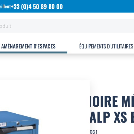
+33 (0)4 50 89 80 00
illent
AMÉNAGEMENT D'ESPACES
ÉQUIPEMENTS D'UTILITAIRES
ARMOIRE MÉ
NOVALP XS 
SKU
4404061