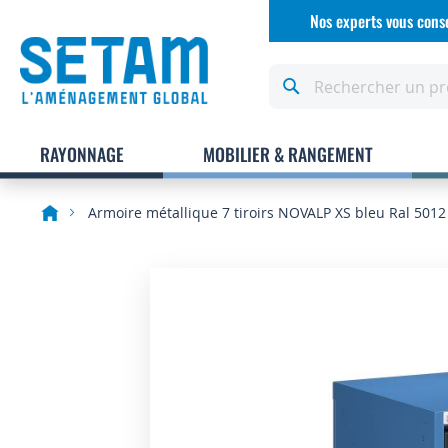
Allez
Nos experts vous conse
au
contenu
Rechercher
RAYONNAGE
MOBILIER & RANGEMENT
Armoire métallique 7 tiroirs NOVALP XS bleu Ral 5012
Skip
to
the
end
of
the
images
gallery