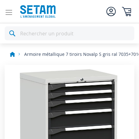
Mon pan
Rechercher
Armoire métallique 7 tiroirs Novalp S gris ral 7035+701
Skip
to
the
end
of
the
images
gallery