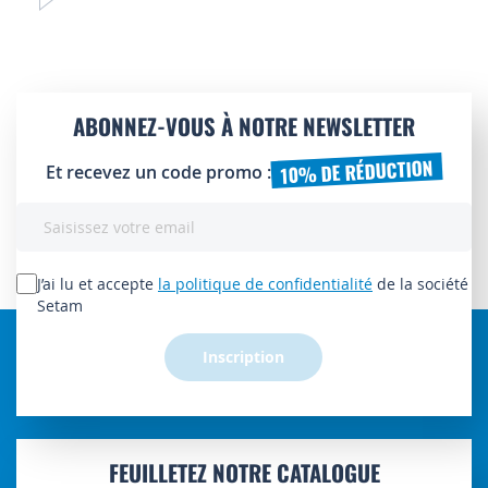
ABONNEZ-VOUS À NOTRE NEWSLETTER
10% DE RÉDUCTION
Et recevez un code promo :
Inscription
à
notre
lettre
J’ai lu et accepte
la politique de confidentialité
de la société
d’information
Setam
:
Inscription
FEUILLETEZ NOTRE CATALOGUE