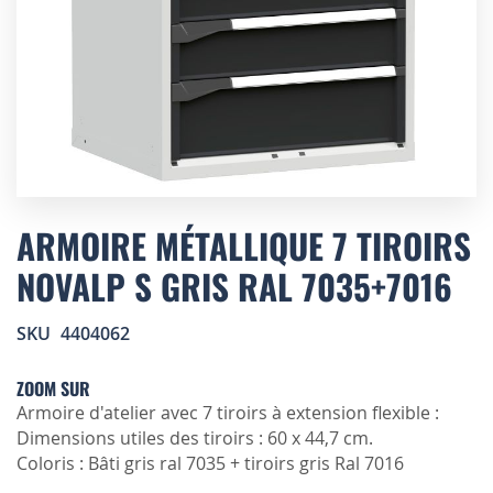
Skip
to
ARMOIRE MÉTALLIQUE 7 TIROIRS
the
NOVALP S GRIS RAL 7035+7016
beginning
of
the
SKU
4404062
images
gallery
ZOOM SUR
Armoire d'atelier avec 7 tiroirs à extension flexible :
Dimensions utiles des tiroirs : 60 x 44,7 cm.
Coloris : Bâti gris ral 7035 + tiroirs gris Ral 7016