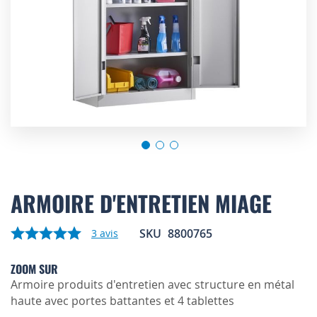
Skip
to
ARMOIRE D'ENTRETIEN MIAGE
the
beginning
SKU
8800765
3
avis
of
the
images
ZOOM SUR
gallery
Armoire produits d'entretien avec structure en métal
haute avec portes battantes et 4 tablettes