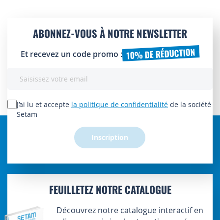
ABONNEZ-VOUS À NOTRE NEWSLETTER
10% DE RÉDUCTION
Et recevez un code promo :
Inscription
à
notre
lettre
J’ai lu et accepte
la politique de confidentialité
de la société
d’information
Setam
:
Inscription
FEUILLETEZ NOTRE CATALOGUE
Découvrez notre catalogue interactif en