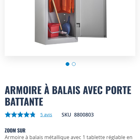
Skip
to
ARMOIRE À BALAIS AVEC PORTE
the
BATTANTE
beginning
of
the
SKU
8800803
5
avis
images
gallery
ZOOM SUR
Armoire à balais métallique avec 1 tablette réglable en