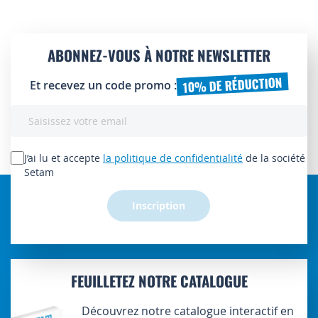
ABONNEZ-VOUS À NOTRE NEWSLETTER
10% DE RÉDUCTION
Et recevez un code promo :
Inscription
à
notre
lettre
J’ai lu et accepte
la politique de confidentialité
de la société
d’information
Setam
:
Inscription
FEUILLETEZ NOTRE CATALOGUE
Découvrez notre catalogue interactif en