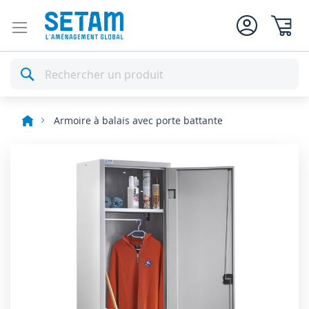
Mon pan
Rechercher
Armoire à balais avec porte battante
Skip
to
the
end
of
the
images
gallery