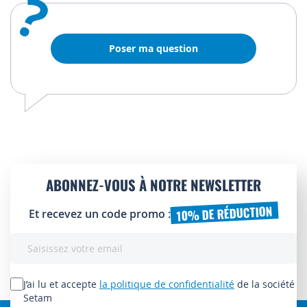
?
Poser ma question
ABONNEZ-VOUS À NOTRE NEWSLETTER
10% DE RÉDUCTION
Et recevez un code promo :
Inscription
à
notre
lettre
J’ai lu et accepte
la politique de confidentialité
de la société
d’information
Setam