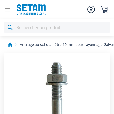
Mon pan
Rechercher
Ancrage au sol diamètre 10 mm pour rayonnage Galva
Skip
to
the
end
of
the
images
gallery