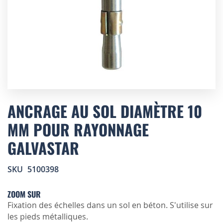
Skip
to
ANCRAGE AU SOL DIAMÈTRE 10
the
MM POUR RAYONNAGE
beginning
of
GALVASTAR
the
images
gallery
SKU
5100398
ZOOM SUR
Fixation des échelles dans un sol en béton. S'utilise sur
les pieds métalliques.